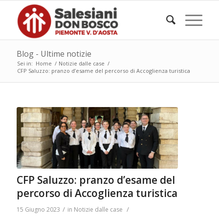
Blog - Ultime notizie
Sei in:
Home
/
Notizie dalle case
/
CFP Saluzzo: pranzo d’esame del percorso di Accoglienza turistica
CFP Saluzzo: pranzo d’esame del
percorso di Accoglienza turistica
/
/
15 Giugno 2023
in
Notizie dalle case