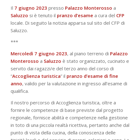
Il
7
giugno
2023
presso
Palazzo
Monterosso
a
Saluzzo
si è tenuto il
pranzo
d’esame
a cura del
CFP
locale. Di seguito la notizia apparsa sul sito del CFP di
Saluzzo.
***
Mercoledì 7 giugno 2023
, al piano terreno di
Palazzo
Monterosso
a
Saluzzo
è stato organizzato, cucinato e
servito dai ragazzi/e del terzo anno del corso di
“
Accoglienza turistica
” il
pranzo d’esame di fine
anno
, valido per la valutazione in ingresso all’esame di
qualifica.
Il nostro percorso di Accoglienza turistica, oltre a
fornire le competenze di base previste dal progetto
regionale, fornisce abilità e competenze nella gestione
in toto di una piccola realtà ricettiva, pertanto anche dal
punto di vista della cucina, della conoscenza delle
tipicità locali e del servizio di pranzi, colazioni e cene. La