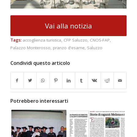
Vai alla notizia
Tags:
accoglienza turistica
,
CFP Saluzzo
,
CNOS-FAP
,
Palazzo Monterosso
,
pranzo d'esame
,
Saluzzo
Condividi questo articolo
Potrebbero interessarti