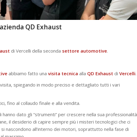
ll’azienda QD Exhaust
aust
di Vercelli della seconda
settore
automotive
.
ive
abbiamo fatto una
visita
tecnica
alla
QD
Exhaust
di
Vercelli
.
a visita, spiegando in modo preciso e dettagliato tutti i vari
i, fino al collaudo finale e alla vendita.
 gli hanno dato gli “strumenti” per crescere nella sua professionalità
e, il desiderio di capire sempre più i misteri tecnologici che ci
e si nascondono all’interno dei motori, soprattutto nella fase di
 al massimo.