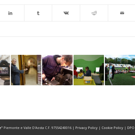
e"
Piemonte e Valle D'Aosta C.F. 97554240016 |
Privacy Policy
|
Cookie Policy
|
DPO