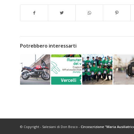
Potrebbero interessarti
© Copyright - Salesiani di Don Bosco -
Circoscrizione "Maria Ausiliatric