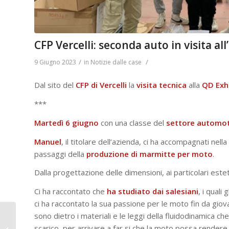
CFP Vercelli: seconda auto in visita a
/
/
9 Giugno 2023
in
Notizie dalle case
Dal sito del
CFP di Vercelli
la
visita
tecnica
alla
QD
Exh
***
Martedì 6 giugno
con una classe del
settore
automot
Manuel
, il titolare dell’azienda, ci ha accompagnati nell
passaggi della
produzione
di
marmitte
per
moto
.
Dalla progettazione delle dimensioni, ai particolari estetic
Ci ha raccontato che
ha studiato dai salesiani
, i quali
ci ha raccontato la sua passione per le moto fin da giovan
sono dietro i materiali e le leggi della fluidodinamica ch
Agnelli: aggiornamenti
scarico, per arrivare a far si che la moto possa rendere