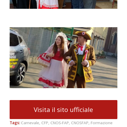
Visita il sito ufficiale
Tags:
Carnevale
,
CFP
,
CNOS-FAP
,
CNOSFAP
,
Formazione