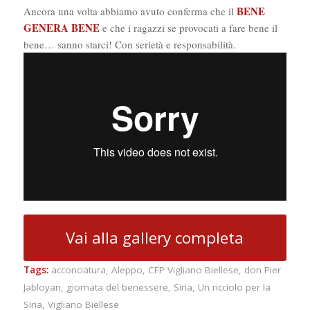
BENE
Ancora una volta abbiamo avuto conferma che il
GENERA BENE
e che i ragazzi se provocati a fare bene il
bene… sanno starci! Con serietà e responsabilità.
Vai alla gallery completa
Tags:
acconciatura
,
Aleppo
,
CFP Vigliano Biellese
,
don Pier
Jabloyan
,
giornata del benessere
,
Siria
,
Un ricciolo per la
Siria
,
Vigliano Biellese