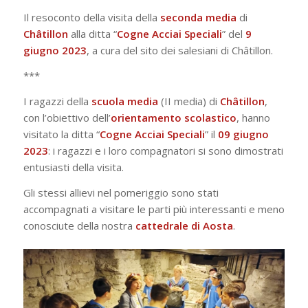
Il resoconto della visita della
seconda
media
di
Châtillon
alla ditta “
Cogne Acciai Speciali
” del
9
giugno 2023
, a cura del sito dei salesiani di Châtillon.
***
I ragazzi della
scuola
media
(II media) di
Châtillon
,
con l’obiettivo dell’
orientamento
scolastico
, hanno
visitato la ditta “
Cogne
Acciai
Speciali
” il
09 giugno
2023
: i ragazzi e i loro compagnatori si sono dimostrati
entusiasti della visita.
Gli stessi allievi nel pomeriggio sono stati
accompagnati a visitare le parti più interessanti e meno
conosciute della nostra
cattedrale
di
Aosta
.