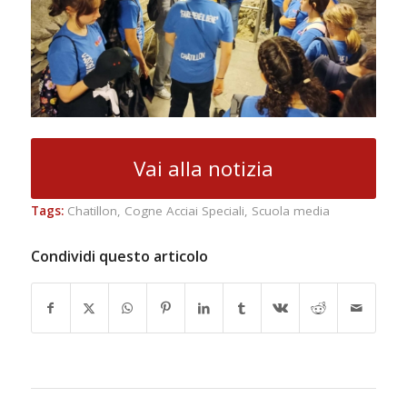
Vai alla notizia
Tags:
Chatillon
,
Cogne Acciai Speciali
,
Scuola media
Condividi questo articolo