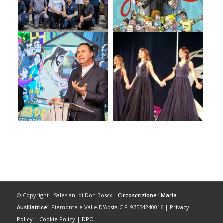
© Copyright - Salesiani di Don Bosco -
Circoscrizione "Maria
Ausiliatrice"
Piemonte e Valle D'Aosta C.F. 97554240016 |
Privacy
Policy
|
Cookie Policy
|
DPO