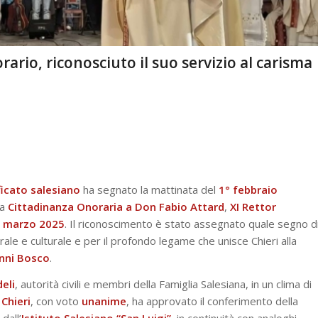
rario, riconosciuto il suo servizio al carisma
icato salesiano
ha segnato la mattinata del
1° febbraio
la
Cittadinanza Onoraria a Don Fabio Attard
,
XI Rettor
 marzo 2025
. Il riconoscimento è stato assegnato quale segno d
ale e culturale e per il profondo legame che unisce Chieri alla
nni Bosco
.
eli
, autorità civili e membri della Famiglia Salesiana, in un clima di
Chieri
, con voto
unanime
, ha approvato il conferimento della
dall’
Istituto Salesiano “San Luigi”
, in continuità con analoghi