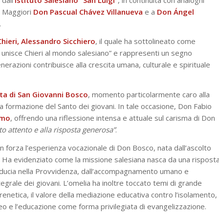
ri Maggiori
Don Pascual Chávez Villanueva
e a
Don Ángel
.
Chieri, Alessandro Sicchiero
, il quale ha sottolineato come
e unisce Chieri al mondo salesiano” e rappresenti un segno
razioni contribuisce alla crescita umana, culturale e spirituale
ta di San Giovanni Bosco
, momento particolarmente caro alla
la formazione del Santo dei giovani. In tale occasione, Don Fabio
omo
, offrendo una riflessione intensa e attuale sul carisma di Don
to attento e alla risposta generosa”
.
 forza l’esperienza vocazionale di Don Bosco, nata dall’ascolto
Dio. Ha evidenziato come la missione salesiana nasca da una rispost
iducia nella Provvidenza, dall’accompagnamento umano e
ntegrale dei giovani. L’omelia ha inoltre toccato temi di grande
 frenetica, il valore della mediazione educativa contro l’isolamento,
eo e l’educazione come forma privilegiata di evangelizzazione.