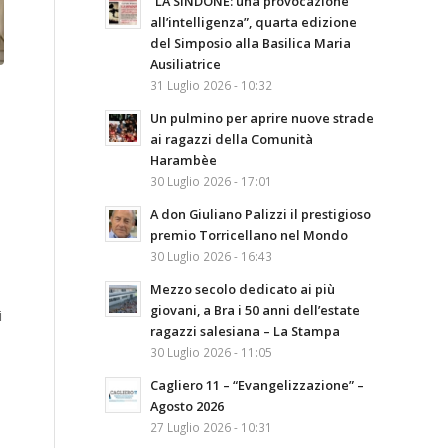
“LA SINDONE: una provocazione
all’intelligenza”, quarta edizione
del Simposio alla Basilica Maria
Ausiliatrice
31 Luglio 2026 - 10:32
Un pulmino per aprire nuove strade
ai ragazzi della Comunità
Harambèe
30 Luglio 2026 - 17:01
A don Giuliano Palizzi il prestigioso
premio Torricellano nel Mondo
30 Luglio 2026 - 16:43
Mezzo secolo dedicato ai più
giovani, a Bra i 50 anni dell’estate
i
ragazzi salesiana – La Stampa
30 Luglio 2026 - 11:05
Cagliero 11 – “Evangelizzazione” –
Agosto 2026
27 Luglio 2026 - 10:31