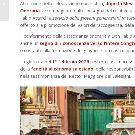
Gennaio 2026
Al termine della celebrazione eucaristica,
dopo la Mess
(Solennità di San
Onoraria
, accompagnato dalla consegna del relativo att
Giovanni Bosco...
Fabio Attard “
a servizio delle giovani generazioni in tut
offerto alla promozione dei valori dell’accoglienza, della
Il conferimento della cittadinanza onoraria a Don Fabio
anche un
segno di riconoscenza verso l’intera Cong
e costante alla formazione dei giovani e alla costruzione 
La giornata del
1° febbraio 2026
resterà così impressa 
della
fedeltà al carisma salesiano
, della responsabilit
nella testimonianza del Rettor Maggiore dei Salesiani.