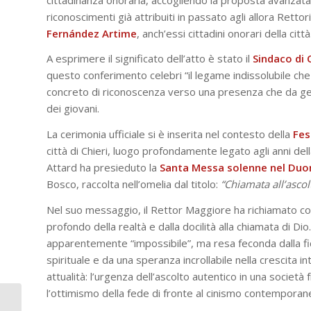
riconoscimenti già attribuiti in passato agli allora Retto
Fernández Artime
, anch’essi cittadini onorari della città
A esprimere il significato dell’atto è stato il
Sindaco di 
questo conferimento celebri “il legame indissolubile ch
concreto di riconoscenza verso una presenza che da gene
dei giovani.
La cerimonia ufficiale si è inserita nel contesto della
Fes
città di Chieri, luogo profondamente legato agli anni del
Attard ha presieduto la
Santa Messa solenne nel Du
Bosco, raccolta nell’omelia dal titolo:
“Chiamata all’ascol
Nel suo messaggio, il Rettor Maggiore ha richiamato con
profondo della realtà e dalla docilità alla chiamata di 
apparentemente “impossibile”, ma resa feconda dalla f
spirituale e da una speranza incrollabile nella crescita i
attualità: l’urgenza dell’ascolto autentico in una società
l’ottimismo della fede di fronte al cinismo contemporan
Lettera dell’Ispettore –