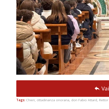
Vai
Tags:
Chieri
,
cittadinanza onoraria
,
don Fabio Attard
,
Rettor