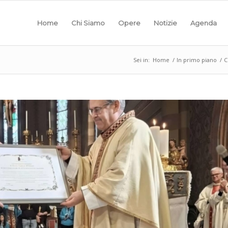
Home
Chi Siamo
Opere
Notizie
Agenda
Sei in:
Home
/
In primo piano
/
C