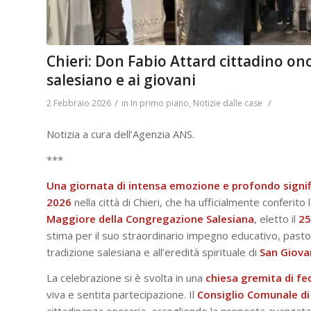
Chieri: Don Fabio Attard cittadino ono
salesiano e ai giovani
/
/
2 Febbraio 2026
in
In primo piano
,
Notizie dalle case
Notizia a cura dell’Agenzia ANS.
***
Una giornata di intensa emozione e profondo signif
2026
nella città di Chieri, che ha ufficialmente conferito 
Maggiore della Congregazione Salesiana
, eletto il
25
stima per il suo straordinario impegno educativo, pastor
tradizione salesiana e all’eredità spirituale di
San Giova
La celebrazione si è svolta in una
chiesa gremita di fed
viva e sentita partecipazione. Il
Consiglio Comunale di 
cittadinanza onoraria, accogliendo la proposta avanzata 