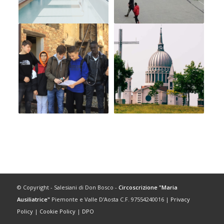
© Copyright - Salesiani di Don Bosco -
Circoscrizione "Maria
Ausiliatrice"
Piemonte e Valle D'Aosta C.F. 97554240016 |
Privacy
Policy
|
Cookie Policy
|
DPO