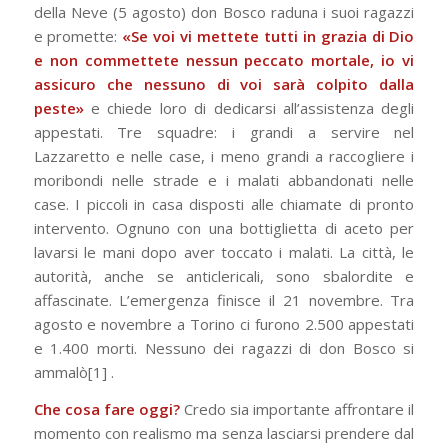
della Neve (5 agosto) don Bosco raduna i suoi ragazzi
e promette:
«Se voi vi mettete tutti in grazia di Dio
e non commettete nessun peccato mortale, io vi
assicu­ro che nessuno di voi sarà colpito dalla
peste»
e chiede loro di dedi­carsi all’assistenza degli
appestati. Tre squadre: i grandi a servire nel
Lazzaretto e nelle case, i meno grandi a raccogliere i
moribondi nelle strade e i malati abbandonati nelle
case. I piccoli in casa disposti alle chiamate di pronto
inter­vento. Ognuno con una bottiglietta di aceto per
lavarsi le mani dopo aver toccato i malati. La città, le
autorità, anche se anticlericali, sono sbalordite e
affascinate. L’emergenza finisce il 21 novembre. Tra
agosto e novembre a Torino ci furono 2.500 appestati
e 1.400 morti. Nessuno dei ragazzi di don Bosco si
ammalò
[1]
.
Che cosa fare oggi?
Credo sia importante affrontare il
momento con realismo ma senza lasciarsi prendere dal