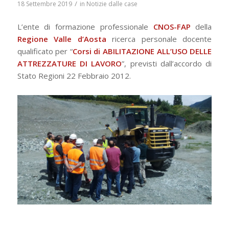
/
18 Settembre 2019
in
Notizie dalle case
L’ente di formazione professionale
CNOS-FAP
della
Regione Valle d’Aosta
ricerca personale docente
qualificato per “
Corsi di ABILITAZIONE ALL’USO DELLE
ATTREZZATURE DI LAVORO
”, previsti dall’accordo di
Stato Regioni 22 Febbraio 2012.