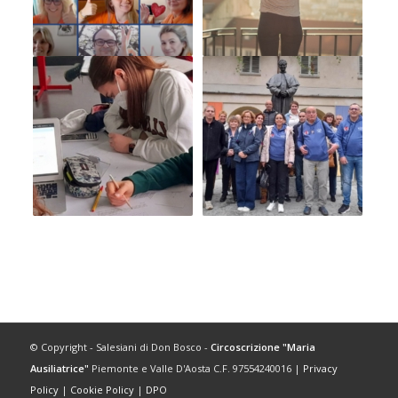
© Copyright - Salesiani di Don Bosco -
Circoscrizione "Maria
Ausiliatrice"
Piemonte e Valle D'Aosta C.F. 97554240016 |
Privacy
Policy
|
Cookie Policy
|
DPO