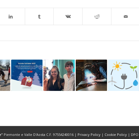
e"
Piemonte e Valle D'Aosta C.F. 97554240016 |
Privacy Policy
|
Cookie Policy
|
DPO