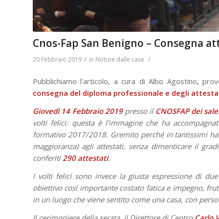
Cnos-Fap San Benigno – Consegna att
/
/
20 Febbraio 2019
in
Notizie dalle case
Pubblichiamo l’articolo, a cura di Albo Agostino, pro
consegna del diploma professionale e degli attesta
Giovedì 14 Febbraio 2019
presso il
CNOSFAP dei sale
volti felici: questa è l’immagine che ha accompagna
formativo 2017/2018. Gremito perché in tantissimi hann
maggioranza) agli attestati, senza dimenticare il grad
conferiti
290 attestati
.
I volti felici sono invece la giusta espressione di d
obiettivo così importante costato fatica e impegno, frutto
in un luogo che viene sentito come una casa, con person
Il cerimoniere della serata, il Direttore di Centro
Carlo V