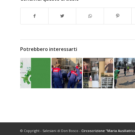
Potrebbero interessarti
© Copyright - Salesiani di Don Bosco -
Circoscrizione "Maria Ausiliatric