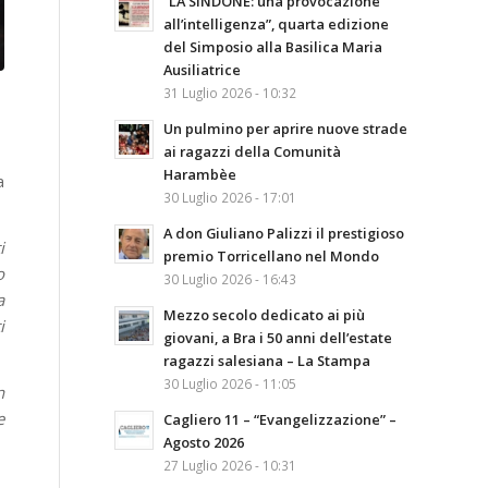
“LA SINDONE: una provocazione
all’intelligenza”, quarta edizione
del Simposio alla Basilica Maria
Ausiliatrice
31 Luglio 2026 - 10:32
Un pulmino per aprire nuove strade
ai ragazzi della Comunità
Harambèe
a
30 Luglio 2026 - 17:01
A don Giuliano Palizzi il prestigioso
i
premio Torricellano nel Mondo
o
30 Luglio 2026 - 16:43
a
Mezzo secolo dedicato ai più
i
giovani, a Bra i 50 anni dell’estate
ragazzi salesiana – La Stampa
30 Luglio 2026 - 11:05
n
e
Cagliero 11 – “Evangelizzazione” –
Agosto 2026
27 Luglio 2026 - 10:31