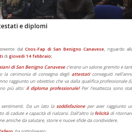
estati e diplomi
veniente dal
Cnos-Fap di San Benigno Canavese
, riguardo all
ti
di
giovedi 14 febbraio:
siani di San Benigno Canavese
c’erano un salone gremito e tant
to la cerimonia di consegna degli
attestati
conseguiti nell’ann
o raggiunto un obiettivo che va dalla qualifica professionale (l
ino più alto:
il diploma professionale!
Per l’esattezza sono stat
ue sentimenti. Da un lato la
soddisfazione
per aver raggiunto u
 di cadute e capacità di rialzarsi. Dall’altro la
felicità
di ritornar
e amiche da salutare, storie e nuove sfide da condividere.
allero
, ha sottolineato: