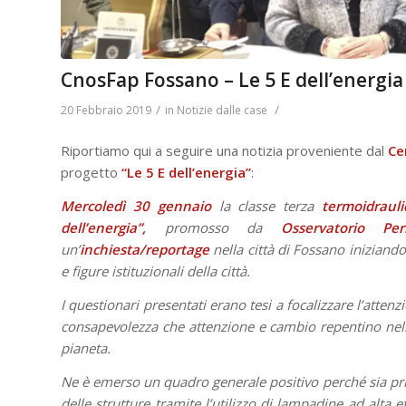
CnosFap Fossano – Le 5 E dell’energia
/
/
20 Febbraio 2019
in
Notizie dalle case
Riportiamo qui a seguire una notizia proveniente dal
Ce
progetto
“Le 5 E dell’energia”
:
Mercoledì 30 gennaio
la classe terza
termoidrauli
dell’energia”,
promosso da
Osservatorio P
un’
inchiesta/reportage
nella città di Fossano iniziand
e figure istituzionali della città.
I questionari presentati erano tesi a focalizzare l’atten
consapevolezza che attenzione e cambio repentino nello 
pianeta.
Ne è emerso un quadro generale positivo perché sia pri
delle strutture tramite l’utilizzo di lampadine ad alta 