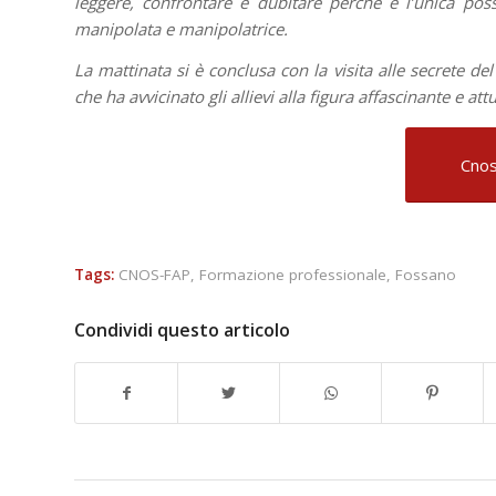
leggere, confrontare e dubitare perché è l’unica poss
manipolata e manipolatrice.
La mattinata si è conclusa con la visita alle secrete de
che ha avvicinato gli allievi alla figura affascinante e at
Cnos
Tags:
CNOS-FAP
,
Formazione professionale
,
Fossano
Condividi questo articolo