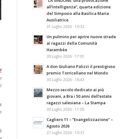
“LA SINDONE: una provocazione
all’intelligenza”, quarta edizione
del Simposio alla Basilica Maria
Ausiliatrice
31 Luglio 2026 - 10:32
Un pulmino per aprire nuove strade
ai ragazzi della Comunità
Harambèe
30 Luglio 2026 - 17:01
A don Giuliano Palizzi il prestigioso
E
premio Torricellano nel Mondo
o
30 Luglio 2026 - 16:43
i
Mezzo secolo dedicato ai più
giovani, a Bra i 50 anni dell’estate
ragazzi salesiana – La Stampa
a
30 Luglio 2026 - 11:05
o
Cagliero 11 – “Evangelizzazione” –
Agosto 2026
à
27 Luglio 2026 - 10:31
a