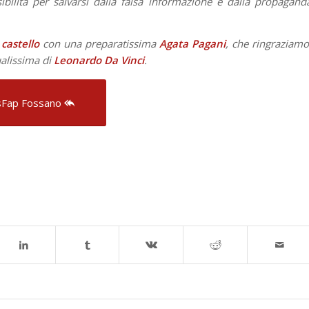
ibilità per salvarsi dalla falsa informazione e dalla propagand
l
castello
con una preparatissima
Agata Pagani
, che ringraziamo
tualissima di
Leonardo Da Vinci
.
Fap Fossano