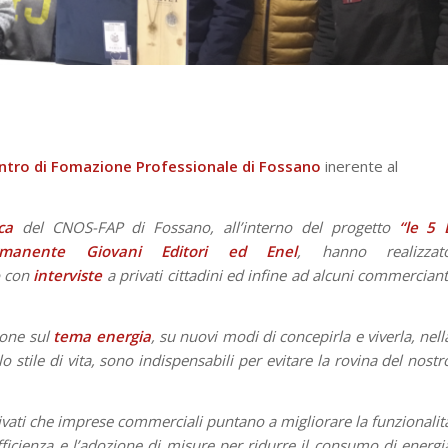
ntro di Fomazione Professionale di Fossano
inerente al
ca
del CNOS-FAP di Fossano, all’interno del progetto
“le 5 
ermanente Giovani Editori ed Enel
, hanno realizzat
o con
interviste
a privati cittadini ed infine ad alcuni commerciant
zione sul
tema energia
, su nuovi modi di concepirla e viverla, nell
stile di vita, sono indispensabili per evitare la rovina del nostr
vati che imprese commerciali puntano a migliorare la funzionalit
efficienza e l’adozione di misure per ridurre il consumo di energi