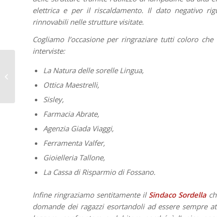
elettrica e per il riscaldamento. Il dato negativo ri
rinnovabili nelle strutture visitate.
Cogliamo l’occasione per ringraziare tutti coloro che 
interviste:
Seminario CAM –
La Natura delle sorelle Lingua,
Incontro in Pastorale
Ottica Maestrelli,
Giovanile
Sisley,
Farmacia Abrate,
Agenzia Giada Viaggi,
Ferramenta Valfer,
Gioielleria Tallone,
La Cassa di Risparmio di Fossano.
Infine ringraziamo sentitamente il
Sindaco Sordella
che
domande dei ragazzi esortandoli ad essere sempre atte