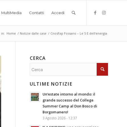
MultiMedia
Contatti
Accedi
 in:
Home
/
Notizie dalle case
/
CnosFap Fossano – Le 5 E dell’energia
CERCA
ULTIME NOTIZIE
Un’estate intorno al mondo: il
grande successo del College
Summer Camp al Don Bosco di
Borgomanero!
3 Agosto 2026 - 12:37