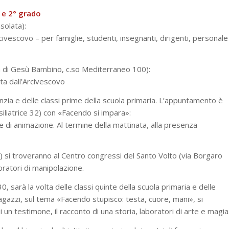
° e 2° grado
solata):
ivescovo – per famiglie, studenti, insegnanti, dirigenti, personale
a di Gesù Bambino, c.so Mediterraneo 100):
ta dall’Arcivescovo
fanzia e delle classi prime della scuola primaria. L’appuntamento è
usiliatrice 32) con «Facendo si impara»:
i e di animazione. Al termine della mattinata, alla presenza
) si troveranno al Centro congressi del Santo Volto (via Borgaro
oratori di manipolazione.
0, sarà la volta delle classi quinte della scuola primaria e delle
gazzi, sul tema «Facendo stupisco: testa, cuore, mani», si
 un testimone, il racconto di una storia, laboratori di arte e magia