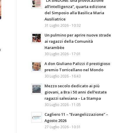
“LA SINDONE: una provocazione
all’intelligenza”, quarta edizione
del Simposio alla Basilica Maria
Ausiliatrice
31 Luglio 2026 - 10:32
Un pulmino per aprire nuove strade
ai ragazzi della Comunità
Harambèe
a
30 Luglio 2026 - 17:01
A don Giuliano Palizzi il prestigioso
premio Torricellano nel Mondo
30 Luglio 2026 - 16:43
Mezzo secolo dedicato ai più
giovani, a Bra i 50 anni dell’estate
ragazzi salesiana – La Stampa
30 Luglio 2026 - 11:05
Cagliero 11 – “Evangelizzazione” –
Agosto 2026
27 Luglio 2026 - 10:31