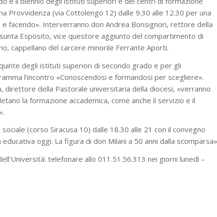
 e il biennio degli istituti superiori e dei centri di formazione
ina Provvidenza (via Cottolengo 12) dalle 9.30 alle 12.30 per una
o e facendo». Interverranno don Andrea Bonsignori, rettore della
Assunta Esposito, vice questore aggiunto del compartimento di
no, cappellano del carcere minorile Ferrante Aporti.
e quinte degli istituti superiori di secondo grado e per gli
rogramma l’incontro «Conoscendosi e formandosi per scegliere».
 direttore della Pastorale universitaria della diocesi, «verranno
etano la formazione accademica, come anche il servizio e il
».
to sociale (corso Siracusa 10) dalle 18.30 alle 21 con il convegno
nza educativa oggi. La figura di don Milani a 50 anni dalla scomparsa»
dell’Università: telefonare allo 011.51.56.313 nei giorni lunedì –