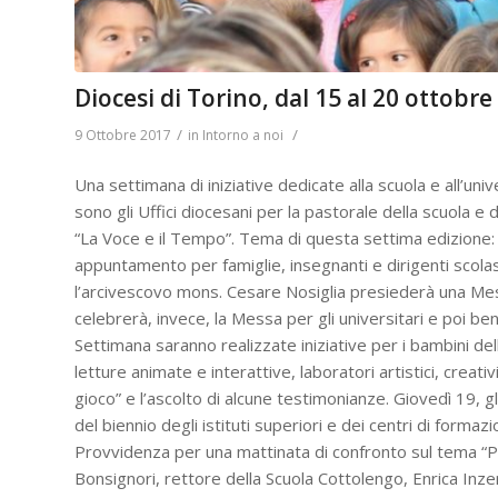
Diocesi di Torino, dal 15 al 20 ottobre
/
/
9 Ottobre 2017
in
Intorno a noi
Una settimana di iniziative dedicate alla scuola e all’univ
sono gli Uffici diocesani per la pastorale della scuola e 
“La Voce e il Tempo”. Tema di questa settima edizione: 
appuntamento per famiglie, insegnanti e dirigenti scolas
l’arcivescovo mons. Cesare Nosiglia presiederà una Messa
celebrerà, invece, la Messa per gli universitari e poi bene
Settimana saranno realizzate iniziative per i bambini del
letture animate e interattive, laboratori artistici, creat
gioco” e l’ascolto di alcune testimonianze. Giovedì 19, gl
del biennio degli istituti superiori e dei centri di forma
Provvidenza per una mattinata di confronto sul tema “
Bonsignori, rettore della Scuola Cottolengo, Enrica Inz