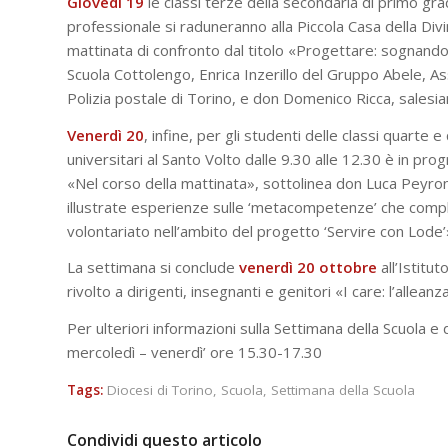
Giovedì 19
le classi terze della secondaria di primo grado
professionale si raduneranno alla Piccola Casa della Div
mattinata di confronto dal titolo «Progettare: sognand
Scuola Cottolengo, Enrica Inzerillo del Gruppo Abele, 
Polizia postale di Torino, e don Domenico Ricca, salesia
Venerdì 20
, infine, per gli studenti delle classi quarte 
universitari al Santo Volto dalle 9.30 alle 12.30 è in p
«Nel corso della mattinata», sottolinea don Luca Peyron,
illustrate esperienze sulle ‘metacompetenze’ che compl
volontariato nell’ambito del progetto ‘Servire con Lode’
La settimana si conclude
venerdì 20 ottobre
all’Istitu
rivolto a dirigenti, insegnanti e genitori «I care: l’allea
Per ulteriori informazioni sulla Settimana della Scuola e 
mercoledì – venerdì’ ore 15.30-17.30
Tags:
Diocesi di Torino
,
Scuola
,
Settimana della Scuola
Condividi questo articolo