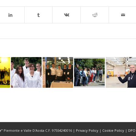
e"
Piemonte e Valle D'Aosta C.F. 97554240016 |
Privacy Policy
|
Cookie Policy
|
DPO