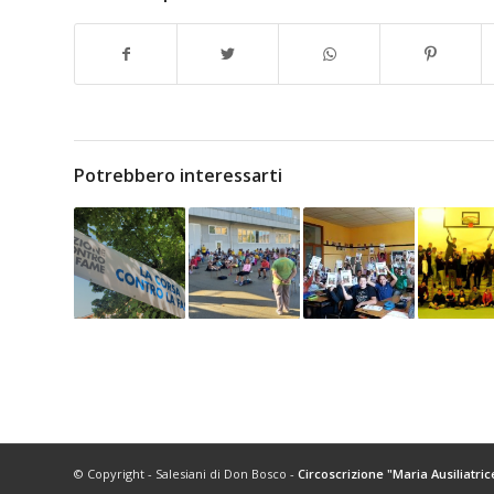
Potrebbero interessarti
© Copyright - Salesiani di Don Bosco -
Circoscrizione "Maria Ausiliatric