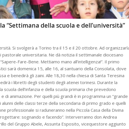
 la “Settimana della scuola e dell’università”
ersità. Si svolgerà a Torino tra il 15 e il 20 ottobre. Ad organizzarl
di pastorale universitaria. Ne dà notizia il settimanale diocesano
“Sapere-Fare-Bene. Mettiamo mano all’intelligenza!”. Il primo
tici sarà domenica 15, alle 16, al santuario della Consolata, dove
 e benedirà gli zaini. Alle 18,30 nella chiesa di Santa Teresina
dirà i libretti degli studenti degli atenei torinesi. Durante la
la scuola dell’infanzia e della scuola primaria che prevedono
ivi e di animazione. Per quelli più grandi è in programma un “grande
i alunni delle classi terze della secondaria di primo grado e quelli
zione professionale si raduneranno nella Piccola Casa della Divina
Progettare: sognando e facendo”. Interverranno don Andrea
erillo del Gruppo Abele, Assunta Esposito, vicequestore aggiunto