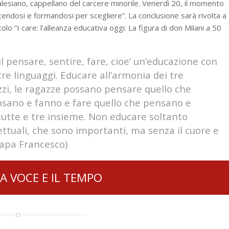
alesiano, cappellano del carcere minorile. Venerdì 20, il momento
oscendosi e formandosi per scegliere”. La conclusione sarà rivolta a
olo “I care: l’alleanza educativa oggi. La figura di don Milani a 50
l pensare, sentire, fare, cioe’ un’educazione con
i tre linguaggi. Educare all’armonia dei tre
gazzi, le ragazze possano pensare quello che
nsano e fanno e fare quello che pensano e
tutte e tre insieme. Non educare soltanto
llettuali, che sono importanti, ma senza il cuore e
Papa Francesco)
 LA VOCE E IL TEMPO