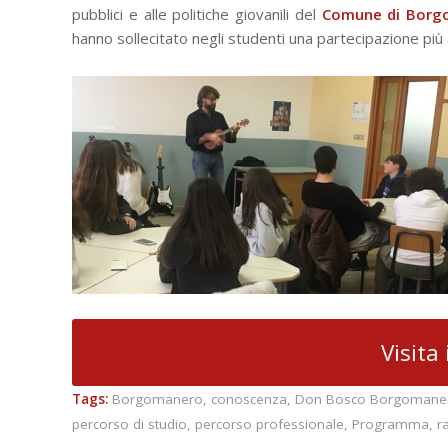
pubblici e alle politiche giovanili del
Comune di Borg
hanno sollecitato negli studenti una partecipazione più att
Visita 
Tags:
Borgomanero
,
conoscenza
,
Don Bosco Borgomane
percorso di studio
,
percorso professionale
,
Programma
,
r