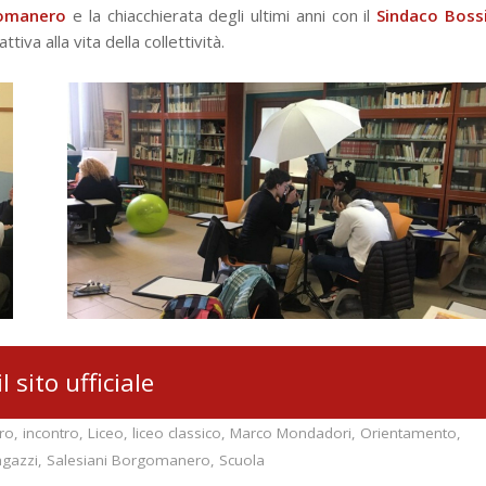
omanero
e la chiacchierata degli ultimi anni con il
Sindaco Boss
iva alla vita della collettività.
il sito ufficiale
ro
,
incontro
,
Liceo
,
liceo classico
,
Marco Mondadori
,
Orientamento
,
agazzi
,
Salesiani Borgomanero
,
Scuola