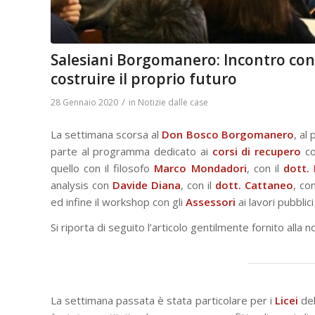
Salesiani Borgomanero: Incontro con pr
costruire il proprio futuro
/
28 Gennaio 2020
in
Notizie dalle case
La settimana scorsa al
Don Bosco Borgomanero
, al
parte al programma dedicato ai
corsi di recupero
co
quello con il filosofo
Marco Mondadori
, con il
dott.
analysis con
Davide Diana
, con il
dott. Cattaneo
, co
ed infine il workshop con gli
Assessori
ai lavori pubblic
Si riporta
di seguito l’articolo gentilmente fornito alla
La settimana passata è stata particolare per i
Licei
del