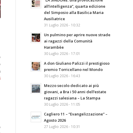
“LA SINDONE: una provocazione
all’intelligenza”, quarta edizione
del Simposio alla Basilica Maria
Ausiliatrice
31 Luglio 2026 - 10:32
Un pulmino per aprire nuove strade
ai ragazzi della Comunità
Harambèe
30 Luglio 2026 - 17:01
o
A don Giuliano Palizzi il prestigioso
o
premio Torricellano nel Mondo
h
30 Luglio 2026 - 16:43
i
Mezzo secolo dedicato ai più
giovani, a Bra i 50 anni dell’estate
ragazzi salesiana – La Stampa
30 Luglio 2026 - 11:05
Cagliero 11 – “Evangelizzazione” –
Agosto 2026
o
27 Luglio 2026 - 10:31