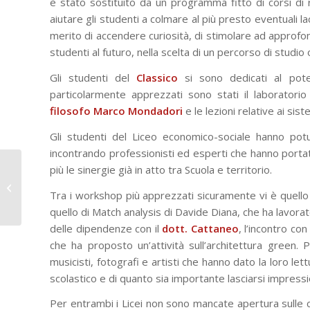
è stato sostituito da un programma fitto di corsi di r
aiutare gli studenti a colmare al più presto eventuali l
merito di accendere curiosità, di stimolare ad approfon
studenti al futuro, nella scelta di un percorso di studio
Gli studenti del
Classico
si sono dedicati al poten
particolarmente apprezzati sono stati il laboratorio
filosofo Marco Mondadori
e le lezioni relative ai sist
Gli studenti del Liceo economico-sociale hanno potut
incontrando professionisti ed esperti che hanno portato
Il Rettor Maggiore
più le sinergie già in atto tra Scuola e territorio.
benedice la cappella
Tra i workshop più apprezzati sicuramente vi è quell
della comunità
salesiana di Chieri
quello di Match analysis di Davide Diana, che ha lavorato
delle dipendenze con il
dott. Cattaneo
, l’incontro con
che ha proposto un’attività sull’architettura green. P
musicisti, fotografi e artisti che hanno dato la loro l
scolastico e di quanto sia importante lasciarsi impress
Per entrambi i Licei non sono mancate apertura sulle c