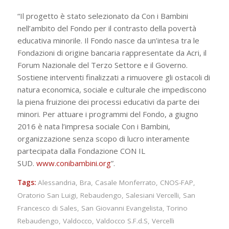
“Il progetto è stato selezionato da Con i Bambini
nell’ambito del Fondo per il contrasto della povertà
educativa minorile. Il Fondo nasce da un’intesa tra le
Fondazioni di origine bancaria rappresentate da Acri, il
Forum Nazionale del Terzo Settore e il Governo.
Sostiene interventi finalizzati a rimuovere gli ostacoli di
natura economica, sociale e culturale che impediscono
la piena fruizione dei processi educativi da parte dei
minori. Per attuare i programmi del Fondo, a giugno
2016 è nata l’impresa sociale Con i Bambini,
organizzazione senza scopo di lucro interamente
partecipata dalla Fondazione CON IL
SUD.
www.conibambini.org
”.
Tags:
Alessandria
,
Bra
,
Casale Monferrato
,
CNOS-FAP
,
Oratorio San Luigi
,
Rebaudengo
,
Salesiani Vercelli
,
San
Francesco di Sales
,
San Giovanni Evangelista
,
Torino
Rebaudengo
,
Valdocco
,
Valdocco S.F.d.S
,
Vercelli