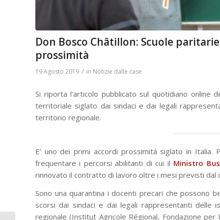
Don Bosco Châtillon: Scuole paritarie
prossimità
/
19 Agosto 2019
in
Notizie dalle case
Si riporta l’articolo pubblicato sul quotidiano online 
territoriale siglato dai sindaci e dai legali rappresent
territorio regionale.
E’ uno dei primi accordi prossimità siglato in Italia. 
frequentare i percorsi abilitanti di cui il
Ministro Bus
rinnovato il contratto di lavoro oltre i mesi previsti dal
Sono una quarantina i docenti precari che possono benef
scorsi dai sindaci e dai legali rappresentanti delle is
regionale (Institut Agricole Régional, Fondazione per