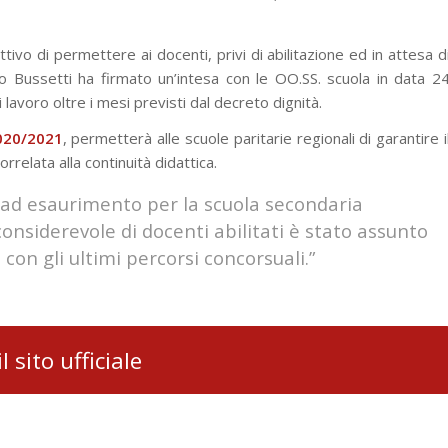
ettivo di permettere ai docenti, privi di abilitazione ed in attesa d
stro Bussetti ha firmato un’intesa con le OO.SS. scuola in data 2
lavoro oltre i mesi previsti dal decreto dignità.
020/2021
, permetterà alle scuole paritarie regionali di garantire i
orrelata alla continuità didattica.
ie ad esaurimento per la scuola secondaria
nsiderevole di docenti abilitati è stato assunto
 con gli ultimi percorsi concorsuali.”
il sito ufficiale