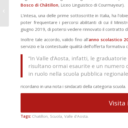
Salesiani Vallecrosia:
Bosco di Châtillon
, Liceo Linguistico di Courmayeur).
l’iniziativa di Specchio
dei Tempi per i
L’intesa, una delle prime sottoscritte in Italia, ha l’obi
bambini mai...
poter frequentare i percorsi abilitanti di cui il Mini
giugno 2019, di potersi vedere rinnovato il contratto di 
Inoltre tale accordo, valido fino all’
anno scolastico 2
servizio e la contestuale qualità dell’offerta formativa c
“In Valle d’Aosta, infatti, le graduator
risultano ormai esaurite e un numero co
in ruolo nella scuola pubblica regionale
ricordano in una nota i sindacati della categoria scuola.
Visita 
Tags:
Chatillon
,
Scuola
,
Valle d'Aosta.