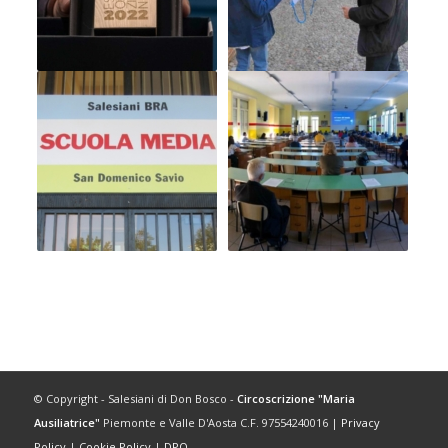
© Copyright - Salesiani di Don Bosco -
Circoscrizione "Maria
Ausiliatrice"
Piemonte e Valle D'Aosta C.F. 97554240016 |
Privacy
Policy
|
Cookie Policy
|
DPO