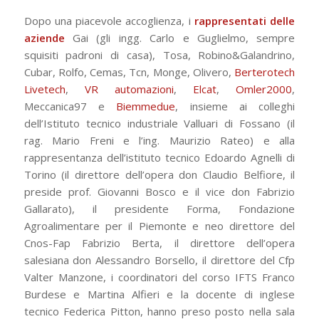
Dopo una piacevole accoglienza, i
rappresentati delle
aziende
Gai (gli ingg. Carlo e Guglielmo, sempre
squisiti padroni di casa), Tosa, Robino&Galandrino,
Cubar, Rolfo, Cemas, Tcn, Monge, Olivero,
Berterotech
Livetech
,
VR automazioni
,
Elcat
,
Omler2000
,
Meccanica97 e
Biemmedue
, insieme ai colleghi
dell’Istituto tecnico industriale Valluari di Fossano (il
rag. Mario Freni e l’ing. Maurizio Rateo) e alla
rappresentanza dell’istituto tecnico Edoardo Agnelli di
Torino (il direttore dell’opera don Claudio Belfiore, il
preside prof. Giovanni Bosco e il vice don Fabrizio
Gallarato), il presidente Forma, Fondazione
Agroalimentare per il Piemonte e neo direttore del
Cnos-Fap Fabrizio Berta, il direttore dell’opera
salesiana don Alessandro Borsello, il direttore del Cfp
Valter Manzone, i coordinatori del corso IFTS Franco
Burdese e Martina Alfieri e la docente di inglese
tecnico Federica Pitton, hanno preso posto nella sala