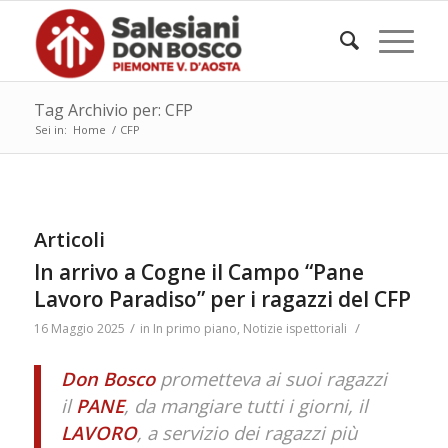
Tag Archivio per: CFP
Sei in:
Home
/
CFP
Articoli
In arrivo a Cogne il Campo “Pane
Lavoro Paradiso” per i ragazzi del CFP
/
/
16 Maggio 2025
in
In primo piano
,
Notizie ispettoriali
Don Bosco
prometteva ai suoi ragazzi
il
PANE
, da mangiare tutti i giorni, il
LAVORO
, a servizio dei ragazzi più