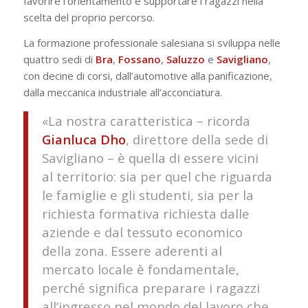
favorire l’orientamento e supportare i ragazzi nella
scelta del proprio percorso.
La formazione professionale salesiana si sviluppa nelle
quattro sedi di
Bra
,
Fossano
,
Saluzzo
e
Savigliano
,
con decine di corsi, dall’automotive alla panificazione,
dalla meccanica industriale all’acconciatura.
«La nostra caratteristica – ricorda
Gianluca
Dho
, direttore della sede di
Savigliano – è quella di essere vicini
al territorio: sia per quel che riguarda
le famiglie e gli studenti, sia per la
richiesta formativa richiesta dalle
aziende e dal tessuto economico
della zona. Essere aderenti al
mercato locale è fondamentale,
perché significa preparare i ragazzi
all’ingresso nel mondo del lavoro che