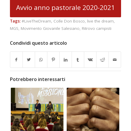
Avvio anno pastorale 2020-2021
Tags:
#LiveTheDream
,
Colle Don Bosco
,
live the dream
,
MGS
,
Movimento Giovanile Salesiano
,
Ritrovo campisti
Condividi questo articolo
Potrebbero interessarti