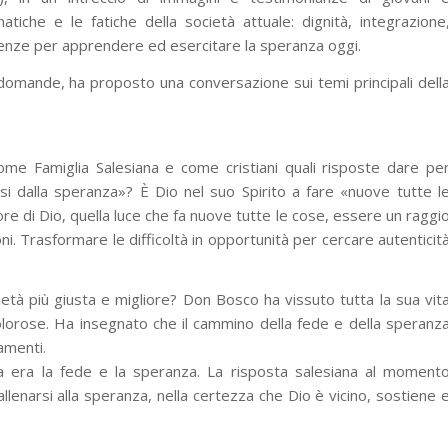
tiche e le fatiche della società attuale: dignità, integrazione
erienze per apprendere ed esercitare la speranza oggi.
 domande, ha proposto una conversazione sui temi principali dell
ome Famiglia Salesiana e come cristiani quali risposte dare pe
i dalla speranza»? È Dio nel suo Spirito a fare «nuove tutte l
re di Dio, quella luce che fa nuove tutte le cose, essere un raggi
ni. Trasformare le difficoltà in opportunità per cercare autenticit
età più giusta e migliore? Don Bosco ha vissuto tutta la sua vit
olorose. Ha insegnato che il cammino della fede e della speranz
amenti.
a era la fede e la speranza. La risposta salesiana al moment
enarsi alla speranza, nella certezza che Dio è vicino, sostiene 