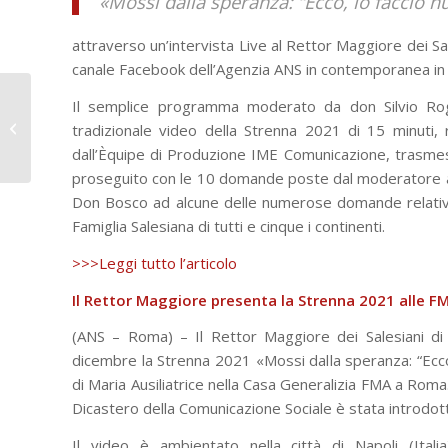
«Mossi dalla speranza: “Ecco, io faccio nu
attraverso un’intervista Live al Rettor Maggiore dei 
canale Facebook dell’Agenzia ANS in contemporanea in 5
La Scuola Salesiana di
Il semplice programma moderato da don Silvio Rogg
Bra al 54° Concorso
tradizionale video della Strenna 2021 di 15 minuti,
Internazionale “Piccoli
dall’Èquipe di Produzione IME Comunicazione, trasmess
artisti...
proseguito con le 10 domande poste dal moderatore al
Don Bosco ad alcune delle numerose domande relative
Famiglia Salesiana di tutti e cinque i continenti.
>>>Leggi tutto l’articolo
Il Rettor Maggiore presenta la Strenna 2021 alle F
(ANS – Roma) – Il Rettor Maggiore dei Salesiani d
dicembre la Strenna 2021 «Mossi dalla speranza: “Ecco,
di Maria Ausiliatrice nella Casa Generalizia FMA a Roma
Dicastero della Comunicazione Sociale è stata introdotta
Il video è ambientato nella città di Napoli (Itali