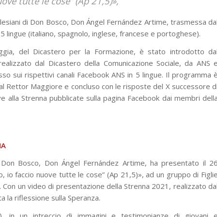
ove tutte le cose” (Ap 21,5)»,
Salesiani di Don Bosco, Don Ángel Fernández Artime, trasmessa da
 lingue (italiano, spagnolo, inglese, francese e portoghese).
ia, del Dicastero per la Formazione, è stato introdotto da
 realizzato dal Dicastero della Comunicazione Sociale, da ANS 
o sui rispettivi canali Facebook ANS in 5 lingue. Il programma 
 Rettor Maggiore e concluso con le risposte del X successore d
 alla Strenna pubblicate sulla pagina Facebook dai membri dell
MA
i Don Bosco, Don Ángel Fernández Artime, ha presentato il 2
 io faccio nuove tutte le cose” (Ap 21,5)», ad un gruppo di Figli
. Con un video di presentazione della Strenna 2021, realizzato da
 la riflessione sulla Speranza.
a), in un intreccio di immagini e testimonianze di giovani 