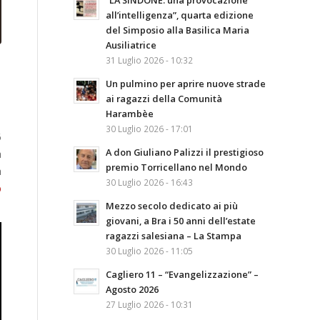
“LA SINDONE: una provocazione
all’intelligenza”, quarta edizione
del Simposio alla Basilica Maria
Ausiliatrice
31 Luglio 2026 - 10:32
Un pulmino per aprire nuove strade
ai ragazzi della Comunità
Harambèe
30 Luglio 2026 - 17:01
6
A don Giuliano Palizzi il prestigioso
a
premio Torricellano nel Mondo
a
30 Luglio 2026 - 16:43
p
Mezzo secolo dedicato ai più
giovani, a Bra i 50 anni dell’estate
ragazzi salesiana – La Stampa
30 Luglio 2026 - 11:05
Cagliero 11 – “Evangelizzazione” –
Agosto 2026
27 Luglio 2026 - 10:31