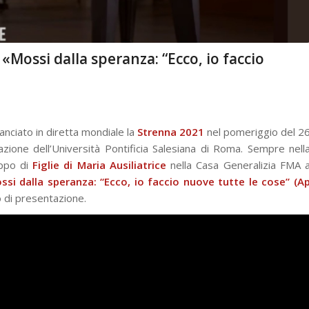
«Mossi dalla speranza: “Ecco, io faccio
 lanciato in diretta mondiale la
Strenna 2021
nel pomeriggio del 2
zione dell’Università Pontificia Salesiana di Roma. Sempre nell
uppo di
Figlie di Maria Ausiliatrice
nella Casa Generalizia FMA 
ssi dalla speranza: “Ecco, io faccio nuove tutte le cose” (A
to di presentazione.