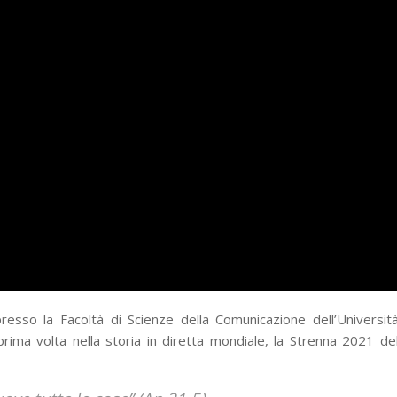
so la Facoltà di Scienze della Comunicazione dell’Universit
prima volta nella storia in diretta mondiale, la Strenna 2021 de