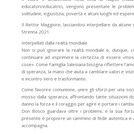
educatori/educatrici, vengono presentate le problema
solitudine, ingiustizia, povertà e alcuni luoghi ed esp
Il Rettor Maggiore, lasciandosi interpellare da alcune
Strenna 2021.
Interpellati dalla realtà mondiale
Non si può ignorare la realtà mondiale e, dunque, c
continuare ad esprimere la certezza di essere «moss
cose». Come Famiglia Salesiana bisogna riflettere l’amo
di speranza, la mano che aiuta a cambiare valori e visio
e incontro vero e trasformante.
Come favorire comunione, unire gli sforzi per una soci
mosso dalla speranza, affrontando tante situazioni d
danno la forza e il coraggio per agire e portare i cambi
Don Bosco guardava oltre i problemi, e la sua forz
presente è proporre un cammino di fede autentica e all
accompagna.