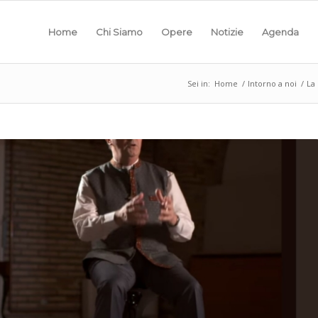
Home
Chi Siamo
Opere
Notizie
Agenda
Sei in:
Home
/
Intorno a noi
/
La 