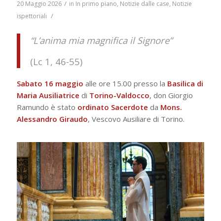
/
20 Maggio 2026
in
In primo piano
,
Notizie dalle case
,
Notizie
/
ispettoriali
“L’anima mia magnifica il Signore”
(Lc 1, 46-55)
Sabato 16 maggio
alle ore 15.00 presso la
Basilica di
Maria Ausiliatrice
di
Torino-Valdocco
, don Giorgio
Ramundo è stato
ordinato Sacerdote
da
Mons.
Alessandro Giraudo
, Vescovo Ausiliare di Torino.