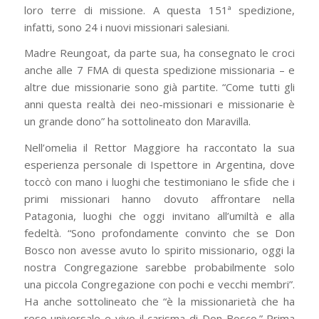
loro terre di missione. A questa 151ª spedizione,
infatti, sono 24 i nuovi missionari salesiani.
Madre Reungoat, da parte sua, ha consegnato le croci
anche alle 7 FMA di questa spedizione missionaria – e
altre due missionarie sono già partite. “Come tutti gli
anni questa realtà dei neo-missionari e missionarie è
un grande dono” ha sottolineato don Maravilla.
Nell’omelia il Rettor Maggiore ha raccontato la sua
esperienza personale di Ispettore in Argentina, dove
toccò con mano i luoghi che testimoniano le sfide che i
primi missionari hanno dovuto affrontare nella
Patagonia, luoghi che oggi invitano all’umiltà e alla
fedeltà. “Sono profondamente convinto che se Don
Bosco non avesse avuto lo spirito missionario, oggi la
nostra Congregazione sarebbe probabilmente solo
una piccola Congregazione con pochi e vecchi membri”.
Ha anche sottolineato che “è la missionarietà che ha
reso universale e vivo il carisma di Don Bosco.” Prima