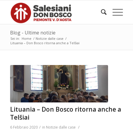
Blog - Ultime notizie
Sei in:
Home
/
Notizie dalle case
/
Lituania – Don Bosco ritorna anche a Telšiai
Lituania – Don Bosco ritorna anche a
Telšiai
/
/
6 Febbraio 2020
in
Notizie dalle case