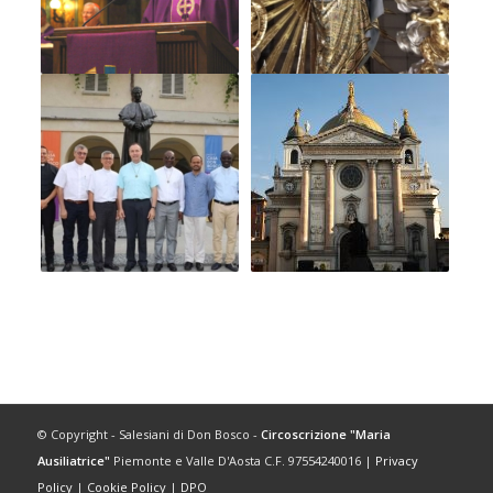
© Copyright - Salesiani di Don Bosco -
Circoscrizione "Maria
Ausiliatrice"
Piemonte e Valle D'Aosta C.F. 97554240016 |
Privacy
Policy
|
Cookie Policy
|
DPO