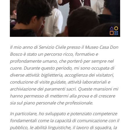
Il mio anno di Servizio Civile presso il Museo Casa Don
Bosco è stato un percorso ricco, formativo e
profondamente umano, che porterò per sempre nel
cuore. Durante questo periodo, mi sono occupata di
diverse attività: biglietteria, accoglienza dei visitatori,
conduzione di visite guidate, attività laboratoriali e
archiviazione dei paramenti sacri. Queste mansioni mi
hanno permesso di mettermi alla prova e di crescere
sia sul piano personale che professionale.
In particolare, ho sviluppato e potenziato competenze
fondamentali come la capacità di comunicazione con il
pubblico, le abilità linguistiche, il lavoro di squadra, la