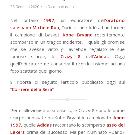
/
/
28 Gennaio 2020
in
Dicono di noi
Nel lontano
1997
, un educatore dell
‘oratorio
salesiano Michele Rua
, Dario Licari sfidò ad un torneo
il campione di basket
Kobe Bryant
recentemente
scomparso in un tragico incidente, il quale gli promise
che se avesse vinto gli avrebbe regalato le sue
famose scarpe, le
Crazy 8
dell’
Adidas
. Oggi
quell’educatore ne conserva il ricordo insieme ad una
foto scattata quel giorno.
Si riporta di seguito l’articolo pubblicato oggi sul
“
Corriere della Sera
“.
Per i collezionisti di sneakers, le Crazy 8 sono le prime
scarpe indossate da Kobe Bryant in campionato.
Anno
1997
, quelle
Adidas
raccontano lo scomparso
asso dei
Lakers
prima del successo. Ma per Numinato «Dario»