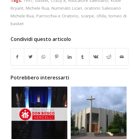
Tags:
1997
,
basket
,
Crazy 8
,
educatore salesiano
,
Kobe
Bryant
,
Michele Rua
,
Numinato Licari
,
oratorio Salesiano
Michele Rua
,
Parrocchia e Oratorio
,
scarpe
,
sfida
,
torneo di
basket
Condividi questo articolo
Potrebbero interessarti