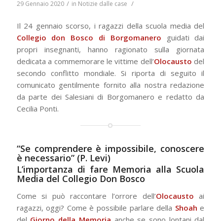
/
/
29 Gennaio 2020
in
Notizie dalle case
Il 24 gennaio scorso, i ragazzi della scuola media del
Collegio don Bosco di Borgomanero
guidati dai
propri insegnanti, hanno ragionato sulla giornata
dedicata a commemorare le vittime dell’
Olocausto
del
secondo conflitto mondiale. Si riporta di seguito il
comunicato gentilmente fornito alla nostra redazione
da parte dei Salesiani di Borgomanero e redatto da
Cecilia Ponti.
“Se comprendere è impossibile, conoscere
è necessario” (P. Levi)
L’importanza di fare Memoria alla Scuola
Media del Collegio Don Bosco
Come si può raccontare l’orrore dell’
Olocausto
ai
ragazzi, oggi? Come è possibile parlare della
Shoah
e
del
Giorno della Memoria
anche se sono lontani dal