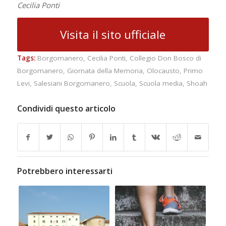
Cecilia Ponti
Visita il sito ufficiale
Tags:
Borgomanero
,
Cecilia Ponti
,
Collegio Don Bosco di
Borgomanero
,
Giornata della Memoria
,
Olocausto
,
Primo
Levi
,
Salesiani Borgomanero
,
Scuola
,
Scuola media
,
Shoah
Condividi questo articolo
Potrebbero interessarti