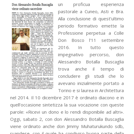
un proficua esper
ienza
pastorale a Cuneo, Asti e Bra.
Alla conclusione di quest’ultimo
periodo formativo emette la
Professione perpetua a Colle
Don Bosco l’11 settembre
2016. In tutto questo
impegnativo percorso, don
Alessandro Botalla Buscaglia
trova anche il tempo di
concludere gli studi che lo
avevano inizialmente portato a
Torino e si laurea in Architettura
nel 2014. Il 10 dicembre 2017 è ordinato diacono e in
quell’occasione sintetizza la sua vocazione con queste
parole: «Ricevi un dono e lo rendi disponibile ad altri».
Oggi, sabato 2, con don Alessandro Botalla Buscaglia
viene ordinato anche don Jimmy Muhaturukundo sdb,
ruandese, con il quale ha condiviso buona parte della