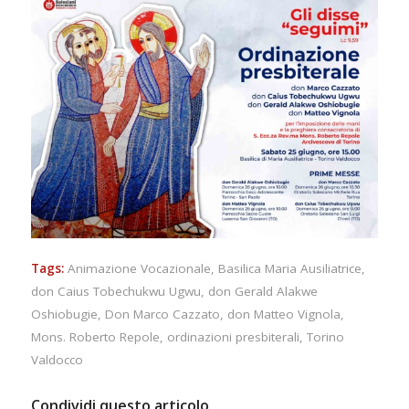
Tags:
Animazione Vocazionale
,
Basilica Maria Ausiliatrice
,
don Caius Tobechukwu Ugwu
,
don Gerald Alakwe
Oshiobugie
,
Don Marco Cazzato
,
don Matteo Vignola
,
Mons. Roberto Repole
,
ordinazioni presbiterali
,
Torino
Valdocco
Condividi questo articolo