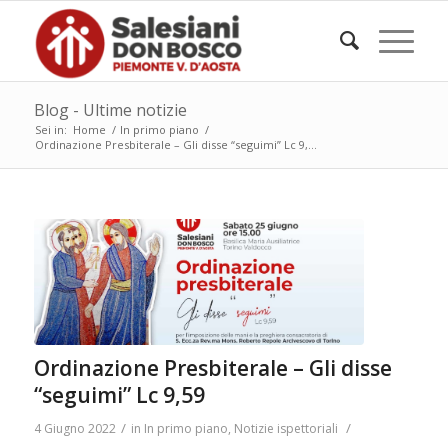
Blog - Ultime notizie
Sei in:
Home
/
In primo piano
/
Ordinazione Presbiterale – Gli disse “seguimi” Lc 9,...
Ordinazione Presbiterale – Gli disse
“seguimi” Lc 9,59
/
/
4 Giugno 2022
in
In primo piano
,
Notizie ispettoriali