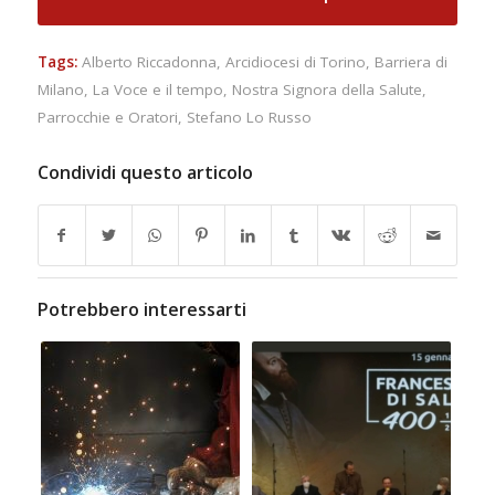
Tags:
Alberto Riccadonna
,
Arcidiocesi di Torino
,
Barriera di
Milano
,
La Voce e il tempo
,
Nostra Signora della Salute
,
Parrocchie e Oratori
,
Stefano Lo Russo
Condividi questo articolo
Potrebbero interessarti