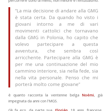
percorrere sono di meno, non minore è l’entusiasmo.
“La mia decisione di andare alla GMG
è stata certa. Da quando ho visto i
giovani intorno a me di vari
movimenti cattolici che tornavano
dalla GMG in Polonia, ho capito che
volevo partecipare a questa
avventura, che sembra così
arricchente. Partecipare alla GMG è
per me una continuazione del mio
cammino interiore, sia nella fede, sia
nella vita personale. Penso che mi
porterà molto come giovane”
è quanto racconta la ventenne belga
Noémi
, già
impegnata da anni con l’MGS.
Gli fa eco, da parte sua,
Florián
, 18 anni, francese,