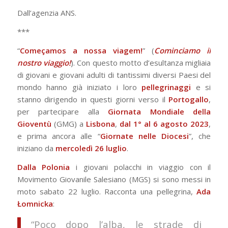
Dall’agenzia ANS.
***
“
Começamos a nossa viagem!
” (
Cominciamo il
nostro viaggio!
). Con questo motto d’esultanza migliaia
di giovani e giovani adulti di tantissimi diversi Paesi del
mondo hanno già iniziato i loro
pellegrinaggi
e si
stanno dirigendo in questi giorni verso il
Portogallo
,
per partecipare alla
Giornata Mondiale della
Gioventù
(GMG) a
Lisbona
,
dal 1° al 6 agosto 2023
,
e prima ancora alle “
Giornate nelle Diocesi
”, che
iniziano da
mercoledì 26 luglio
.
Dalla Polonia
i giovani polacchi in viaggio con il
Movimento Giovanile Salesiano (MGS) si sono messi in
moto sabato 22 luglio. Racconta una pellegrina,
Ada
Łomnicka
:
“Poco dopo l’alba, le strade di