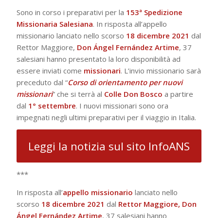
Sono in corso i preparativi per la
153ª Spedizione
Missionaria Salesiana
. In risposta all’appello
missionario lanciato nello scorso
18 dicembre 2021
dal
Rettor Maggiore,
Don Ángel Fernández Artime
, 37
salesiani hanno presentato la loro disponibilità ad
essere inviati come
missionari
. L’invio missionario sarà
preceduto dal “
Corso di orientamento per nuovi
missionari
” che si terrà al
Colle Don Bosco
a partire
dal
1° settembre
. I nuovi missionari sono ora
impegnati negli ultimi preparativi per il viaggio in Italia.
Leggi la notizia sul sito InfoANS
***
In risposta all’
appello missionario
lanciato nello
scorso
18 dicembre 2021
dal
Rettor Maggiore, Don
Ángel Fernández Artime
, 37 salesiani hanno