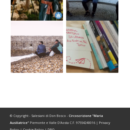
© Copyright - Salesiani di Don Bosco -
Circoscrizione "Maria
Ausiliatrice"
Piemonte e Valle D'Aosta C.F. 97554240016 |
Privacy
Policy
|
Cookie Policy
|
DPO