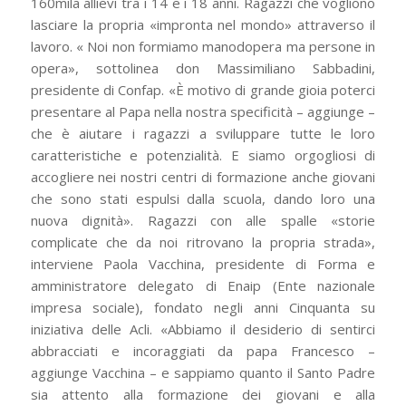
160mila allievi tra i 14 e i 18 anni. Ragazzi che vogliono
lasciare la propria «impronta nel mondo» attraverso il
lavoro. « Noi non formiamo manodopera ma persone in
opera», sottolinea don Massimiliano Sabbadini,
presidente di Confap. «È motivo di grande gioia poterci
presentare al Papa nella nostra specificità – aggiunge –
che è aiutare i ragazzi a sviluppare tutte le loro
caratteristiche e potenzialità. E siamo orgogliosi di
accogliere nei nostri centri di formazione anche giovani
che sono stati espulsi dalla scuola, dando loro una
nuova dignità». Ragazzi con alle spalle «storie
complicate che da noi ritrovano la propria strada»,
interviene Paola Vacchina, presidente di Forma e
amministratore delegato di Enaip (Ente nazionale
impresa sociale), fondato negli anni Cinquanta su
iniziativa delle Acli. «Abbiamo il desiderio di sentirci
abbracciati e incoraggiati da papa Francesco –
aggiunge Vacchina – e sappiamo quanto il Santo Padre
sia attento alla formazione dei giovani e alla