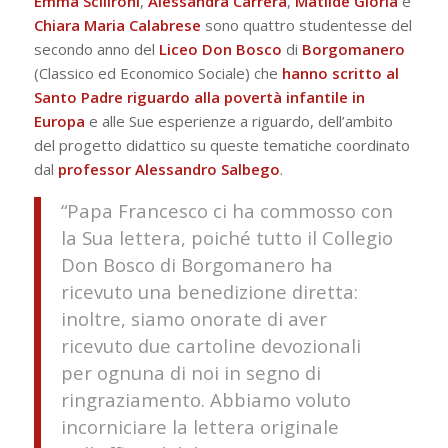
Emma Scilironi
,
Alessandra
Carrera
,
Matilde
Gioria
e
Chiara
Maria
Calabrese
sono quattro studentesse del
secondo anno del
Liceo Don Bosco
di
Borgomanero
(Classico ed Economico Sociale) che
hanno scritto al
Santo Padre riguardo alla povertà infantile in
Europa
e alle Sue esperienze a riguardo, dell’ambito
del progetto didattico su queste tematiche coordinato
dal
professor Alessandro
Salbego
.
“Papa Francesco ci ha commosso con
la Sua lettera, poiché tutto il Collegio
Don Bosco di Borgomanero ha
ricevuto una benedizione diretta:
inoltre, siamo onorate di aver
ricevuto due cartoline devozionali
per ognuna di noi in segno di
ringraziamento. Abbiamo voluto
incorniciare la lettera originale