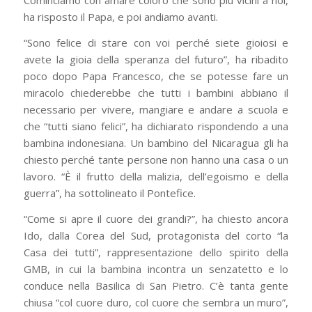
Cominciamo con amare coloro che sono più vicini a noi,
ha risposto il Papa, e poi andiamo avanti.
“Sono felice di stare con voi perché siete gioiosi e
avete la gioia della speranza del futuro”, ha ribadito
poco dopo Papa Francesco, che se potesse fare un
miracolo chiederebbe che tutti i bambini abbiano il
necessario per vivere, mangiare e andare a scuola e
che “tutti siano felici”, ha dichiarato rispondendo a una
bambina indonesiana. Un bambino del Nicaragua gli ha
chiesto perché tante persone non hanno una casa o un
lavoro. “È il frutto della malizia, dell’egoismo e della
guerra”, ha sottolineato il Pontefice.
“Come si apre il cuore dei grandi?”, ha chiesto ancora
Ido, dalla Corea del Sud, protagonista del corto “la
Casa dei tutti”, rappresentazione dello spirito della
GMB, in cui la bambina incontra un senzatetto e lo
conduce nella Basilica di San Pietro. C’è tanta gente
chiusa “col cuore duro, col cuore che sembra un muro”,