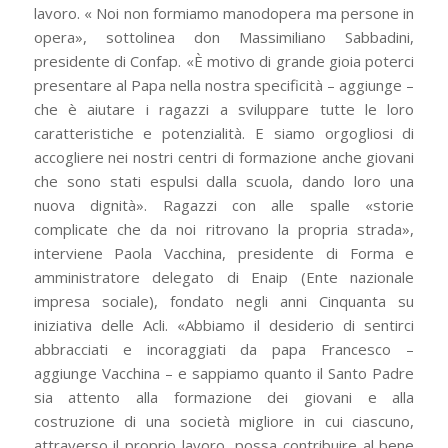
lavoro. « Noi non formiamo manodopera ma persone in
opera», sottolinea don Massimiliano Sabbadini,
presidente di Confap. «È motivo di grande gioia poterci
presentare al Papa nella nostra specificità – aggiunge –
che è aiutare i ragazzi a sviluppare tutte le loro
caratteristiche e potenzialità. E siamo orgogliosi di
accogliere nei nostri centri di formazione anche giovani
che sono stati espulsi dalla scuola, dando loro una
nuova dignità». Ragazzi con alle spalle «storie
complicate che da noi ritrovano la propria strada»,
interviene Paola Vacchina, presidente di Forma e
amministratore delegato di Enaip (Ente nazionale
impresa sociale), fondato negli anni Cinquanta su
iniziativa delle Acli. «Abbiamo il desiderio di sentirci
abbracciati e incoraggiati da papa Francesco –
aggiunge Vacchina – e sappiamo quanto il Santo Padre
sia attento alla formazione dei giovani e alla
costruzione di una società migliore in cui ciascuno,
attraverso il proprio lavoro, possa contribuire al bene