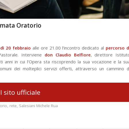
amata Oratorio
dì 20 febbraio
alle ore 21.00 l’incontro dedicato al
percorso d
astorale. Interviene
don Claudio Belfiore
, direttore Istitut
ti anni in cui l’Opera sta riscoprendo la sua vocazione e la su
comuni dei molteplici servizi offerti, attraverso un cammino d
il sito ufficiale
orio
,
rete
,
Salesiani Michele Rua