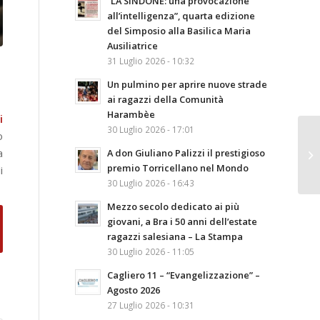
“LA SINDONE: una provocazione
all’intelligenza”, quarta edizione
del Simposio alla Basilica Maria
Ausiliatrice
31 Luglio 2026 - 10:32
Un pulmino per aprire nuove strade
ai ragazzi della Comunità
Harambèe
i
30 Luglio 2026 - 17:01
o
a
A don Giuliano Palizzi il prestigioso
premio Torricellano nel Mondo
i
30 Luglio 2026 - 16:43
Mezzo secolo dedicato ai più
giovani, a Bra i 50 anni dell’estate
ragazzi salesiana – La Stampa
30 Luglio 2026 - 11:05
Cagliero 11 – “Evangelizzazione” –
Agosto 2026
27 Luglio 2026 - 10:31