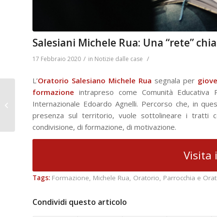
Salesiani Michele Rua: Una “rete” chi
/
/
17 Febbraio 2020
in
Notizie dalle case
L’
Oratorio Salesiano Michele Rua
segnala per
giove
formazione
intrapreso come Comunità Educativa P
Salesiani Michele Rua:
Internazionale Edoardo Agnelli. Percorso che, in ques
Festa di Carnevale
Green
presenza sul territorio, vuole sottolineare i tratti 
condivisione, di formazione, di motivazione.
Visita 
Tags:
Formazione
,
Michele Rua
,
Oratorio
,
Parrocchia e Orat
Condividi questo articolo