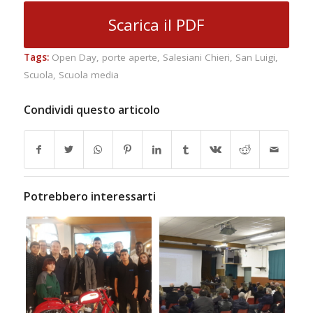
Scarica il PDF
Tags:
Open Day
,
porte aperte
,
Salesiani Chieri
,
San Luigi
,
Scuola
,
Scuola media
Condividi questo articolo
Potrebbero interessarti