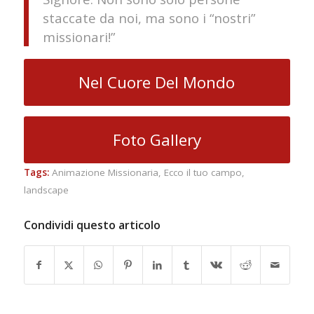
staccate da noi, ma sono i “nostri”
missionari!”
Nel Cuore Del Mondo
Foto Gallery
Tags:
Animazione Missionaria
,
Ecco il tuo campo
,
landscape
Condividi questo articolo