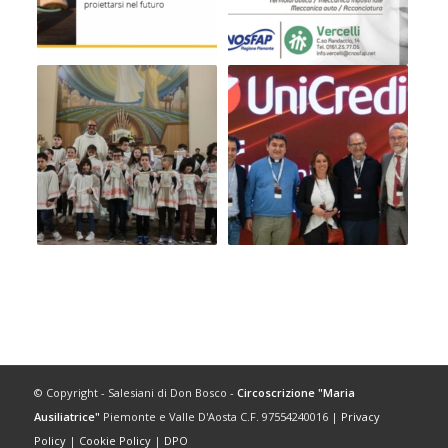
© Copyright - Salesiani di Don Bosco -
Circoscrizione "Maria
Ausiliatrice"
Piemonte e Valle D'Aosta C.F. 97554240016 |
Privacy
Policy
|
Cookie Policy
|
DPO