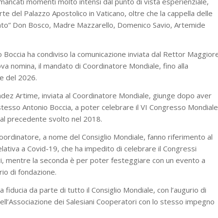
ancati momenti molto intensi dal punto di vista esperienziale,
parte del Palazzo Apostolico in Vaticano, oltre che la cappella delle
ntrato” Don Bosco, Madre Mazzarello, Domenico Savio, Artemide
io Boccia ha condiviso la comunicazione inviata dal Rettor Maggior
va nomina, il mandato di Coordinatore Mondiale, fino alla
e del 2026.
ndez Artime, inviata al Coordinatore Mondiale, giunge dopo aver
 stesso Antonio Boccia, a poter celebrare il VI Congresso Mondiale
dal precedente svolto nel 2018.
ordinatore, a nome del Consiglio Mondiale, fanno riferimento al
lativa a Covid-19, che ha impedito di celebrare il Congressi
ieri, mentre la seconda è per poter festeggiare con un evento a
rio di fondazione.
 fiducia da parte di tutto il Consiglio Mondiale, con l’augurio di
 dell’Associazione dei Salesiani Cooperatori con lo stesso impegno