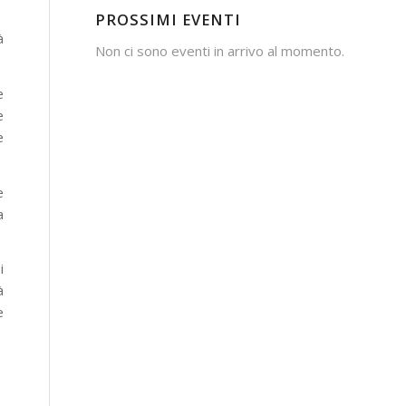
PROSSIMI EVENTI
à
Non ci sono eventi in arrivo al momento.
e
e
e
e
a
i
à
e