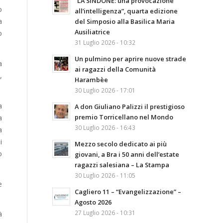
“LA SINDONE: una provocazione
o
all’intelligenza”, quarta edizione
a
del Simposio alla Basilica Maria
Ausiliatrice
o
31 Luglio 2026 - 10:32
Un pulmino per aprire nuove strade
a
ai ragazzi della Comunità
,
Harambèe
30 Luglio 2026 - 17:01
a
A don Giuliano Palizzi il prestigioso
a
premio Torricellano nel Mondo
30 Luglio 2026 - 16:43
a
i
Mezzo secolo dedicato ai più
o
giovani, a Bra i 50 anni dell’estate
ragazzi salesiana – La Stampa
30 Luglio 2026 - 11:05
e
Cagliero 11 – “Evangelizzazione” –
Agosto 2026
27 Luglio 2026 - 10:31
à