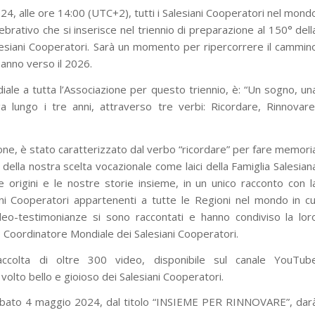
4, alle ore 14:00 (UTC+2), tutti i Salesiani Cooperatori nel mond
ebrativo che si inserisce nel triennio di preparazione al 150° dell
lesiani Cooperatori. Sarà un momento per ripercorrere il cammin
o anno verso il 2026.
iale a tutta l’Associazione per questo triennio, è: “Un sogno, un
ga lungo i tre anni, attraverso tre verbi: Ricordare, Rinnovare
ione, è stato caratterizzato dal verbo “ricordare” per fare memori
a della nostra scelta vocazionale come laici della Famiglia Salesian
e origini e le nostre storie insieme, in un unico racconto con l
ani Cooperatori appartenenti a tutte le Regioni nel mondo in cu
deo-testimonianze si sono raccontati e hanno condiviso la lor
, Coordinatore Mondiale dei Salesiani Cooperatori.
ccolta di oltre 300 video, disponibile sul canale YouTub
 volto bello e gioioso dei Salesiani Cooperatori.
bato 4 maggio 2024, dal titolo “INSIEME PER RINNOVARE”, dar