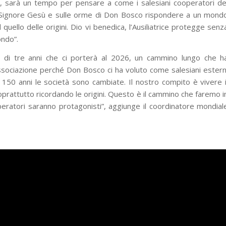
o, sarà un tempo per pensare a come i salesiani cooperatori de
Signore Gesù e sulle orme di Don Bosco rispondere a un mond
uello delle origini. Dio vi benedica, l’Ausiliatrice protegge senz
ondo”.
di tre anni che ci porterà al 2026, un cammino lungo che h
ssociazione perché Don Bosco ci ha voluto come salesiani estern
150 anni le società sono cambiate. Il nostro compito è vivere i
prattutto ricordando le origini. Questo è il cammino che faremo i
ooperatori saranno protagonisti”, aggiunge il coordinatore mondial