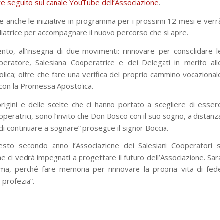
e seguito sul canale YouTube dell’Associazione
.
 anche le iniziative in programma per i prossimi 12 mesi e verr
iliatrice per accompagnare il nuovo percorso che si apre.
to, all’insegna di due movimenti: rinnovare per consolidare l
eratore, Salesiana Cooperatrice e dei Delegati in merito all
olica; oltre che fare una verifica del proprio cammino vocazional
con la Promessa Apostolica.
rigini e delle scelte che ci hanno portato a scegliere di esser
peratrici, sono l’invito che Don Bosco con il suo sogno, a distanz
 di continuare a sognare” prosegue il signor Boccia.
uesto secondo anno l’Associazione dei Salesiani Cooperatori s
e ci vedrà impegnati a progettare il futuro dell’Associazione. Sar
isma, perché fare memoria per rinnovare la propria vita di fed
 profezia”.