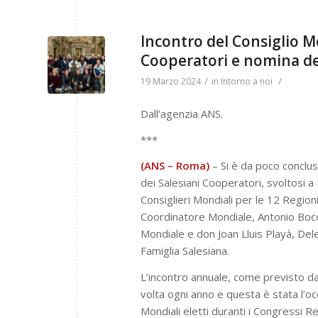
Incontro del Consiglio Mo
Cooperatori e nomina d
/
/
19 Marzo 2024
in
Intorno a noi
Dall’agenzia ANS.
***
(ANS – Roma)
– Si è da poco conclus
dei Salesiani Cooperatori, svoltosi 
Consiglieri Mondiali per le 12 Regioni 
Coordinatore Mondiale, Antonio Bocc
Mondiale e don Joan Lluis Playà, Del
Famiglia Salesiana.
L’incontro annuale, come previsto da
volta ogni anno e questa è stata l’oc
Mondiali eletti duranti i Congressi Reg