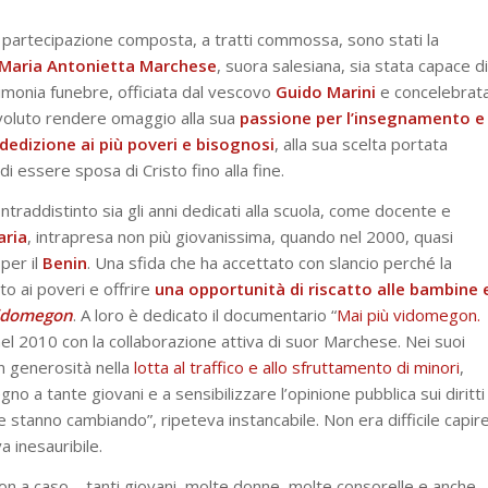
partecipazione composta, a tratti commossa, sono stati la
Maria Antonietta Marchese
, suora salesiana, sia stata capace di
imonia funebre, officiata dal vescovo
Guido
Marini
e concelebrat
 è voluto rendere omaggio alla sua
passione per l’insegnamento e
dedizione ai più poveri e bisognosi
, alla sua scelta portata
 essere sposa di Cristo fino alla fine.
traddistinto sia gli anni dedicati alla scuola, come docente e
aria
, intrapresa non più giovanissima, quando nel 2000, quasi
per il
Benin
. Una sfida che ha accettato con slancio perché la
o ai poveri e offrire
una opportunità di riscatto alle bambine 
idomegon
. A loro è dedicato il documentario “
Mai più vidomegon.
 nel 2010 con la collaborazione attiva di suor Marchese. Nei suoi
on generosità nella
lotta al traffico e allo sfruttamento di minori
,
o a tante giovani e a sensibilizzare l’opinione pubblica sui diritti
e stanno cambiando”, ripeteva instancabile. Non era difficile capir
a inesauribile.
non a caso – tanti giovani, molte donne, molte consorelle e anche