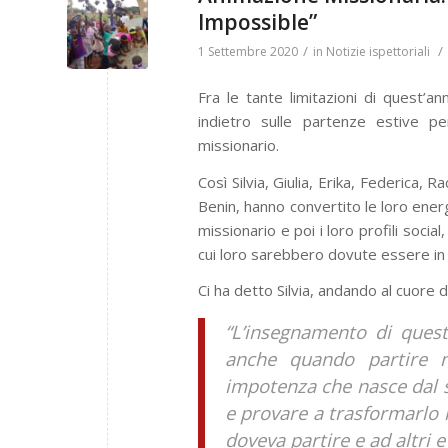
Impossible”
/
/
1 Settembre 2020
in
Notizie ispettoriali
Fra le tante limitazioni di quest’a
indietro sulle partenze estive p
missionario.
Così Silvia, Giulia, Erika, Federica,
Benin, hanno convertito le loro energ
missionario e poi i loro profili soci
cui loro sarebbero dovute essere in 
Ci ha detto Silvia, andando al cuore 
“L’insegnamento di quest
anche quando partire n
impotenza che nasce dal s
e provare a trasformarlo i
doveva partire e ad altri 