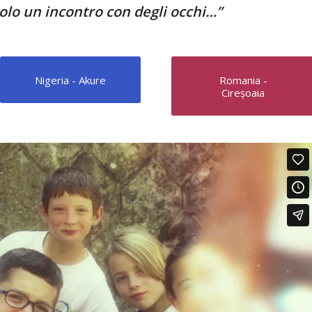
olo un incontro con degli occhi…”
Nigeria - Akure
Romania -
Cireșoaia