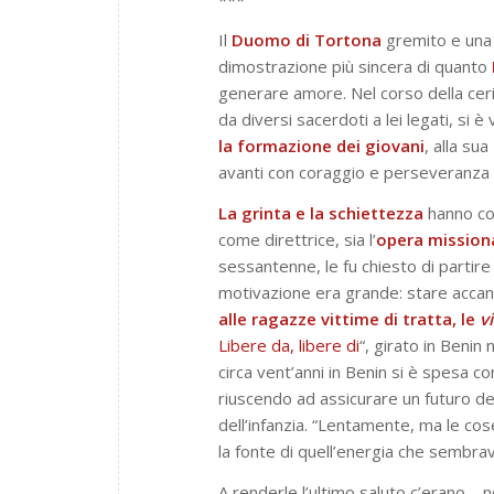
Il
Duomo di
Tortona
gremito e una 
dimostrazione più sincera di quanto
generare amore. Nel corso della cer
da diversi sacerdoti a lei legati, si
la formazione dei giovani
, alla sua
avanti con coraggio e perseveranza di
La grinta e la schiettezza
hanno con
come direttrice, sia l’
opera mission
sessantenne, le fu chiesto di partire 
motivazione era grande: stare accant
alle ragazze vittime di tratta, le
v
Libere da, libere di
“, girato in Benin
circa vent’anni in Benin si è spesa c
riuscendo ad assicurare un futuro degn
dell’infanzia. “Lentamente, ma le cos
la fonte di quell’energia che sembrav
A renderle l’ultimo saluto c’erano – 