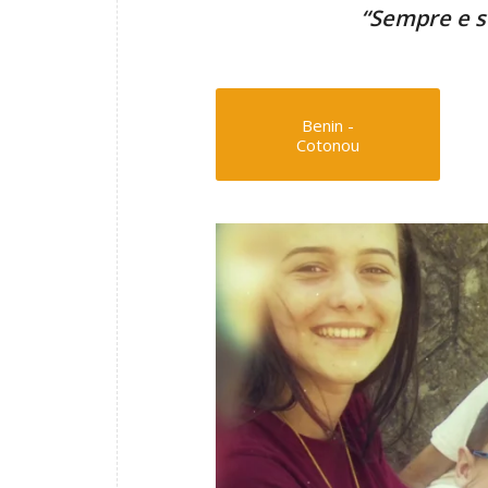
“Sempre e s
Benin -
Cotonou