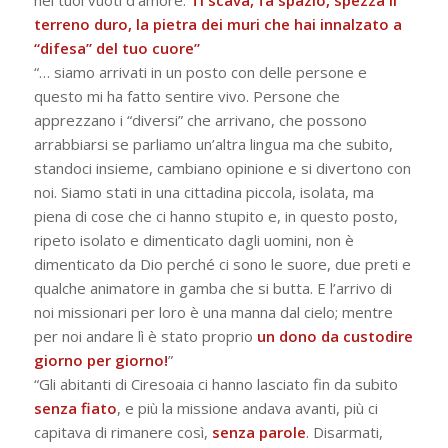
nei tuoi vuoti d’amore.
Ti scava, fa spazio, spezza il
terreno duro, la pietra dei muri che hai innalzato a
“difesa” del tuo cuore”
“… siamo arrivati in un posto con delle persone e
questo mi ha fatto sentire vivo. Persone che
apprezzano i “diversi” che arrivano, che possono
arrabbiarsi se parliamo un’altra lingua ma che subito,
standoci insieme, cambiano opinione e si divertono con
noi. Siamo stati in una cittadina piccola, isolata, ma
piena di cose che ci hanno stupito e, in questo posto,
ripeto isolato e dimenticato dagli uomini, non è
dimenticato da Dio perché ci sono le suore, due preti e
qualche animatore in gamba che si butta. E l’arrivo di
noi missionari per loro è una manna dal cielo; mentre
per noi andare lì è stato proprio
un dono da custodire
giorno per giorno!
”
“Gli abitanti di Ciresoaia ci hanno lasciato fin da subito
senza fiato
, e più la missione andava avanti, più ci
capitava di rimanere così,
senza parole
. Disarmati,