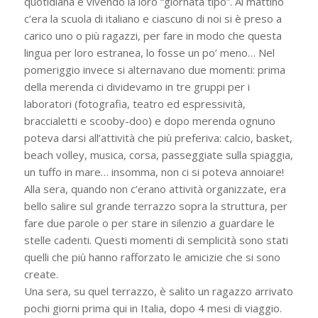
quotidiana e vivendo la loro “giornata tipo”. Al mattino
c’era la scuola di italiano e ciascuno di noi si è preso a
carico uno o più ragazzi, per fare in modo che questa
lingua per loro estranea, lo fosse un po’ meno… Nel
pomeriggio invece si alternavano due momenti: prima
della merenda ci dividevamo in tre gruppi per i
laboratori (fotografia, teatro ed espressività,
braccialetti e scooby-doo) e dopo merenda ognuno
poteva darsi all’attività che più preferiva: calcio, basket,
beach volley, musica, corsa, passeggiate sulla spiaggia,
un tuffo in mare… insomma, non ci si poteva annoiare!
Alla sera, quando non c’erano attività organizzate, era
bello salire sul grande terrazzo sopra la struttura, per
fare due parole o per stare in silenzio a guardare le
stelle cadenti. Questi momenti di semplicità sono stati
quelli che più hanno rafforzato le amicizie che si sono
create.
Una sera, su quel terrazzo, è salito un ragazzo arrivato
pochi giorni prima qui in Italia, dopo 4 mesi di viaggio.