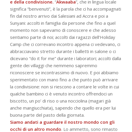
e della condivisione.
“
Akwaaba
”, che in lingua locale
significa “benvenuti”, è la parola che ci ha accompagnati
fin dal nostro arrivo dai Salesiani ad Accra e poi a
Sunyani: accolti in famiglia da persone che fino a quel
momento non sapevamo di conoscere e che adesso
sentiamo parte di noi; accolti dai ragazzi dell’Holiday
Camp che ci correvano incontro appena ci vedevano, ci
abbracciavano stretto durante i balletti in salone o ci
dicevano “do it for me” durante i laboratori; accolti dalla
gente dei villaggi che nemmeno sapremmo
riconoscere se incontrassimo di nuovo. E poi abbiamo
sperimentato con mano fino a che punto può arrivare
la condivisione: non si riescono a contare le volte in cui
qualche bambino ci è venuto incontro offrendoci un
biscotto, un po’ di riso o una nocciolina (magari già
anche mangiucchiata), sapendo che quello era per lui
buona parte del pasto della giornata.
Siamo andati a guardare il nostro mondo con gli
occhi di un altro mondo
. Lo ammetto, sono rimasto