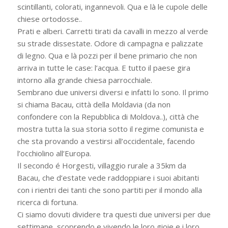
scintillanti, colorati, ingannevoli. Qua e là le cupole delle
chiese ortodosse..
Prati e alberi. Carretti tirati da cavalli in mezzo al verde
su strade dissestate. Odore di campagna e palizzate
di legno. Qua e là pozzi per il bene primario che non
arriva in tutte le case: l’acqua. E tutto il paese gira
intorno alla grande chiesa parrocchiale.
Sembrano due universi diversi e infatti lo sono. Il primo
si chiama Bacau, città della Moldavia (da non
confondere con la Repubblica di Moldova..), città che
mostra tutta la sua storia sotto il regime comunista e
che sta provando a vestirsi all’occidentale, facendo
l’occhiolino all’Europa.
Il secondo é Horgesti, villaggio rurale a 35km da
Bacau, che d’estate vede raddoppiare i suoi abitanti
con i rientri dei tanti che sono partiti per il mondo alla
ricerca di fortuna.
Ci siamo dovuti dividere tra questi due universi per due
settimane, scoprendo e vivendo le loro gioie e i loro