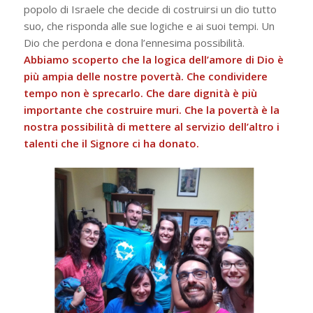
popolo di Israele che decide di costruirsi un dio tutto
suo, che risponda alle sue logiche e ai suoi tempi. Un
Dio che perdona e dona l’ennesima possibilità.
Abbiamo scoperto che la logica dell’amore di Dio è
più ampia delle nostre povertà.
Che condividere
tempo non è sprecarlo.
Che dare dignità è più
importante che costruire muri. Che la povertà è la
nostra possibilità di mettere al servizio dell’altro i
talenti che il Signore ci ha donato.