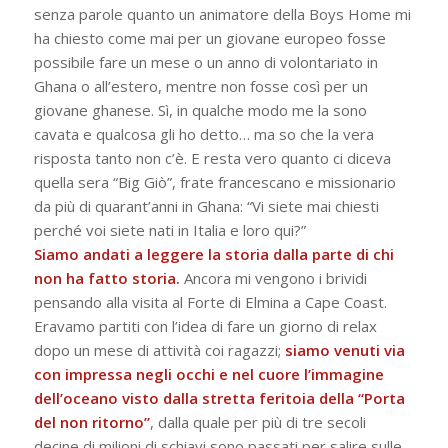
senza parole quanto un animatore della Boys Home mi
ha chiesto come mai per un giovane europeo fosse
possibile fare un mese o un anno di volontariato in
Ghana o all’estero, mentre non fosse così per un
giovane ghanese. Sì, in qualche modo me la sono
cavata e qualcosa gli ho detto… ma so che la vera
risposta tanto non c’è. E resta vero quanto ci diceva
quella sera “Big Giò”, frate francescano e missionario
da più di quarant’anni in Ghana: “Vi siete mai chiesti
perché voi siete nati in Italia e loro qui?”
Siamo andati a leggere la storia dalla parte di chi
non ha fatto storia.
Ancora mi vengono i brividi
pensando alla visita al Forte di Elmina a Cape Coast.
Eravamo partiti con l’idea di fare un giorno di relax
dopo un mese di attività coi ragazzi;
siamo venuti via
con impressa negli occhi e nel cuore l’immagine
dell’oceano visto dalla stretta feritoia della “Porta
del non ritorno”
, dalla quale per più di tre secoli
decine di milioni di schiavi sono passati per salire sulle