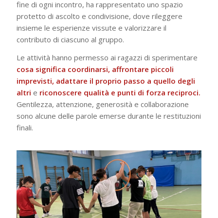
fine di ogni incontro, ha rappresentato uno spazio
protetto di ascolto e condivisione, dove rileggere
insieme le esperienze vissute e valorizzare il
contributo di ciascuno al gruppo.
Le attività hanno permesso ai ragazzi di sperimentare
cosa significa coordinarsi, affrontare piccoli
imprevisti, adattare il proprio passo a quello degli
altri
e
riconoscere qualità e punti di forza reciproci.
Gentilezza, attenzione, generosità e collaborazione
sono alcune delle parole emerse durante le restituzioni
finali.