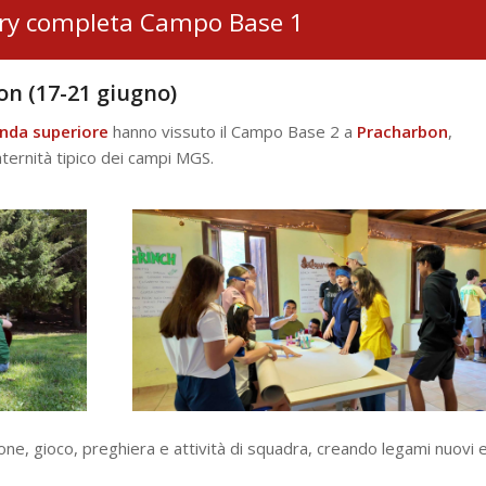
ery completa Campo Base 1
n (17-21 giugno)
nda superiore
hanno vissuto il Campo Base 2 a
Pracharbon
,
aternità tipico dei campi MGS.
ne, gioco, preghiera e attività di squadra, creando legami nuovi 