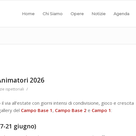
Home
Chi Siamo
Opere
Notizie
Agenda
 Animatori 2026
/
zie ispettoriali
l via all’estate con giorni intensi di condivisione, gioco e crescita
 gallery del
Campo Base 1
,
Campo
Base
2
e
Campo
1
:
7-21 giugno)