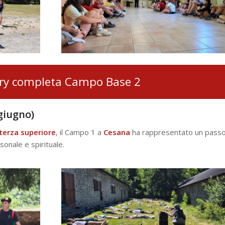
ery completa Campo Base 2
giugno)
terza superiore
, il Campo 1 a
Cesana
ha rappresentato un pass
sonale e spirituale.