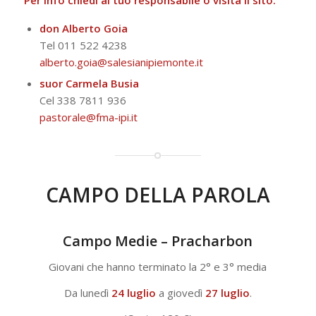
Per info chiedi al tuo responsabile o visita il sito.
don Alberto Goia
Tel 011 522 4238
alberto.goia@salesianipiemonte.it
suor Carmela Busia
Cel 338 7811 936
pastorale@fma-ipi.it
CAMPO DELLA PAROLA
Campo Medie – Pracharbon
Giovani che hanno terminato la 2° e 3° media
Da lunedì
24 luglio
a giovedì
27 luglio
.