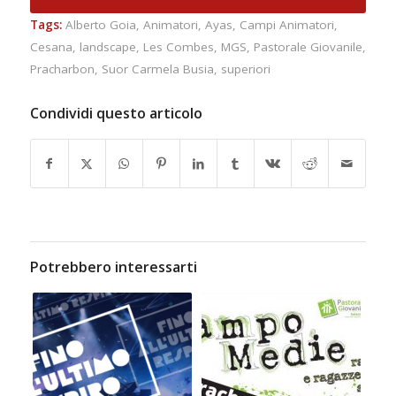
Tags:
Alberto Goia
,
Animatori
,
Ayas
,
Campi Animatori
,
Cesana
,
landscape
,
Les Combes
,
MGS
,
Pastorale Giovanile
,
Pracharbon
,
Suor Carmela Busia
,
superiori
Condividi questo articolo
Potrebbero interessarti