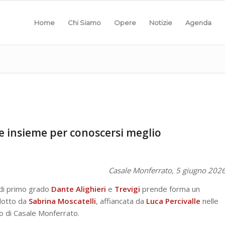
Home
Chi Siamo
Opere
Notizie
Agenda
e insieme per conoscersi meglio
Casale Monferrato, 5 giugno 202
 di primo grado
Dante Alighieri
e
Trevigi
prende forma un
dotto da
Sabrina Moscatelli
, affiancata da
Luca Percivalle
nelle
Po di Casale Monferrato.