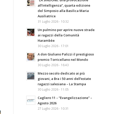
“LA SINDONE: una provocazione
all’intelligenza”, quarta edizione
del Simposio alla Basilica Maria
Ausiliatrice
31 Luglio 2026 - 10:32
Un pulmino per aprire nuove strade
ai ragazzi della Comunità
Harambèe
30 Luglio 2026 - 17:01
A don Giuliano Palizzi il prestigioso
premio Torricellano nel Mondo
30 Luglio 2026 - 16:43
Mezzo secolo dedicato ai più
giovani, a Bra i 50 anni dell’estate
ragazzi salesiana – La Stampa
30 Luglio 2026 - 11:05
Cagliero 11 – “Evangelizzazione” –
Agosto 2026
27 Luglio 2026 - 10:31