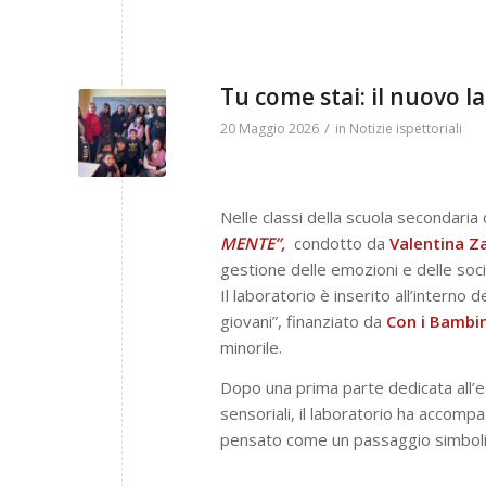
Tu come stai: il nuovo 
/
20 Maggio 2026
in
Notizie ispettoriali
Nelle classi della scuola secondaria
MENTE”,
condotto da
Valentina Za
gestione delle emozioni e delle social
Il laboratorio è inserito all’intern
giovani”, finanziato da
Con i Bambin
minorile.
Dopo una prima parte dedicata all’e
sensoriali, il laboratorio ha accom
pensato come un passaggio simbolico