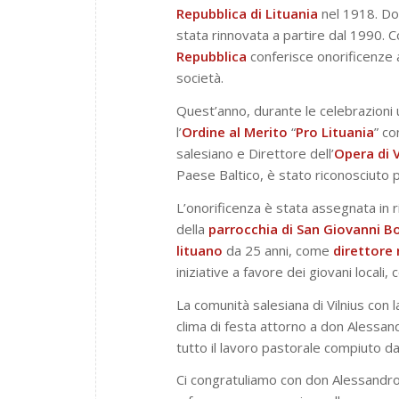
Repubblica di Lituania
nel 1918. Dop
stata rinnovata a partire dal 1990. C
Repubblica
conferisce onorificenze a
società.
Quest’anno, durante le celebrazioni uf
l’
Ordine al Merito
“
Pro
Lituania
” co
salesiano e Direttore dell’
Opera di V
Paese Baltico, è stato riconosciuto pe
L’onorificenza è stata assegnata in
della
parrocchia di San Giovanni Bo
lituano
da 25 anni, come
direttore
iniziative a favore dei giovani locali,
La comunità salesiana di Vilnius con 
clima di festa attorno a don Alessa
tutto il lavoro pastorale compiuto dai 
Ci congratuliamo con don Alessandr