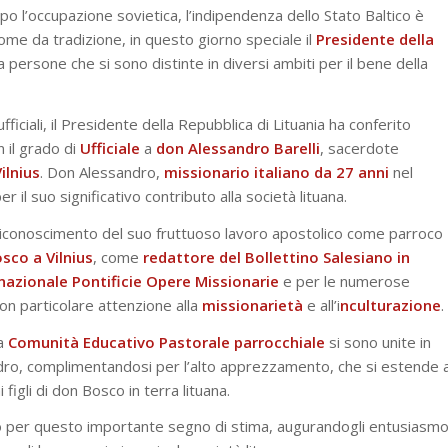
o l’occupazione sovietica, l’indipendenza dello Stato Baltico è
ome da tradizione, in questo giorno speciale il
Presidente della
 persone che si sono distinte in diversi ambiti per il bene della
ficiali, il Presidente della Repubblica di Lituania ha conferito
n il grado di
Ufficiale
a
don Alessandro Barelli
, sacerdote
ilnius
. Don Alessandro,
missionario italiano da 27 anni
nel
r il suo significativo contributo alla società lituana.
 riconoscimento del suo fruttuoso lavoro apostolico come parroco
sco a Vilnius
, come
redattore del
Bollettino Salesiano in
 nazionale
Pontificie Opere Missionarie
e per le numerose
 con particolare attenzione alla
missionarietà
e all’i
nculturazione
.
la
Comunità Educativo Pastorale parrocchiale
si sono unite in
ndro, complimentandosi per l’alto apprezzamento, che si estende 
figli di don Bosco in terra lituana.
o per questo importante segno di stima, augurandogli entusiasm