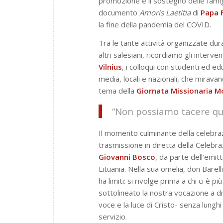
promozione e il sostegno delle famigl
documento
Amoris Laetitia
di
Papa 
la fine della pandemia del COVID.
Tra le tante attività organizzate dur
altri salesiani, ricordiamo gli interve
Vilnius
, i colloqui con studenti ed ed
media, locali e nazionali, che mirava
tema della
Giornata Missionaria M
“Non possiamo tacere que
Il momento culminante della celebrazi
trasmissione in diretta della Celebra
Giovanni Bosco
, da parte dell’emit
Lituania. Nella sua omelia, don Bare
ha limiti: si rivolge prima a chi ci è p
sottolineato la nostra vocazione a div
voce e la luce di Cristo- senza lung
servizio.