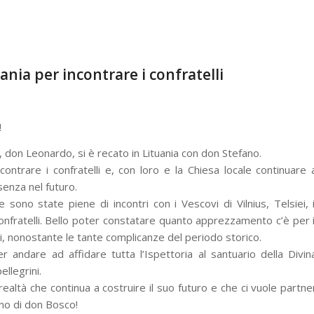
uania per incontrare i confratelli
!
, don Leonardo, si è recato in Lituania con don Stefano.
contrare i confratelli e, con loro e la Chiesa locale continuare 
enza nel futuro.
e sono state piene di incontri con i Vescovi di Vilnius, Telsiei, i
 confratelli. Bello poter constatare quanto apprezzamento c’è per i
li, nonostante le tante complicanze del periodo storico.
 andare ad affidare tutta l’Ispettoria al santuario della Divin
ellegrini.
realtà che continua a costruire il suo futuro e che ci vuole partne
gno di don Bosco!