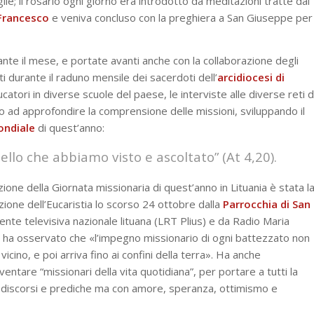
ie; il rosario ogni giorno era introdotto da meditazioni tratte dal
Francesco
e veniva concluso con la preghiera a San Giuseppe per
ante il mese, e portate avanti anche con la collaborazione degli
nti durante il raduno mensile dei sacerdoti dell’
arcidiocesi di
ucatori in diverse scuole del paese, le interviste alle diverse reti d
no ad approfondire la comprensione delle missioni, sviluppando il
ondiale
di quest’anno:
llo che abbiamo visto e ascoltato” (At 4,20).
one della Giornata missionaria di quest’anno in Lituania è stata l
zione dell’Eucaristia lo scorso 24 ottobre dalla
Parrocchia di San
tente televisiva nazionale lituana (LRT Plius) e da Radio Maria
lli ha osservato che «l’impegno missionario di ogni battezzato non
iù vicino, e poi arriva fino ai confini della terra». Ha anche
entare “missionari della vita quotidiana”, per portare a tutti la
hi discorsi e prediche ma con amore, speranza, ottimismo e