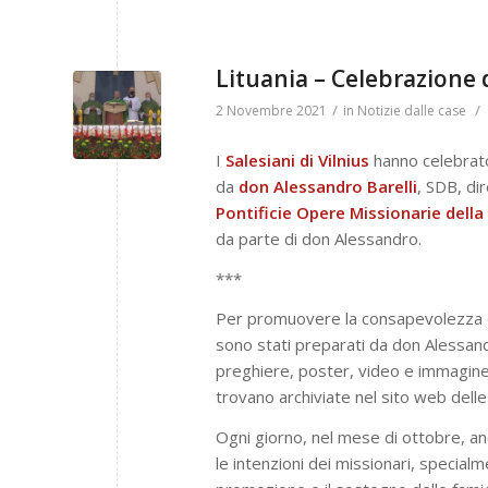
Lituania – Celebrazione 
/
/
2 Novembre 2021
in
Notizie dalle case
I
Salesiani di Vilnius
hanno celebrato
da
don Alessandro Barelli
, SDB, di
Pontificie Opere Missionarie della
da parte di don Alessandro.
***
Per promuovere la consapevolezza e l
sono stati preparati da don Alessandro
preghiere, poster, video e immaginette
trovano archiviate nel sito web delle
Ogni giorno, nel mese di ottobre, anc
le intenzioni dei missionari, special