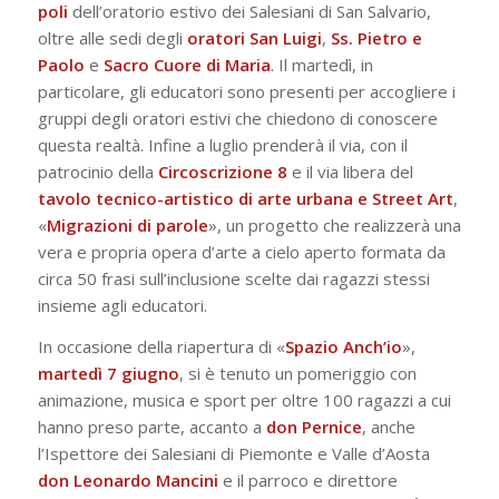
poli
dell’oratorio estivo dei Salesiani di San Salvario,
oltre alle sedi degli
oratori San Luigi
,
Ss. Pietro e
Paolo
e
Sacro Cuore di Maria
. Il martedì, in
particolare, gli educatori sono presenti per accogliere i
gruppi degli oratori estivi che chiedono di conoscere
questa realtà. Infine a luglio prenderà il via, con il
patrocinio della
Circoscrizione 8
e il via libera del
tavolo tecnico-artistico di arte urbana e Street Art
,
«
Migrazioni di parole
», un progetto che realizzerà una
vera e propria opera d’arte a cielo aperto formata da
circa 50 frasi sull’inclusione scelte dai ragazzi stessi
insieme agli educatori.
In occasione della riapertura di «
Spazio Anch’io
»,
martedì 7 giugno
, si è tenuto un pomeriggio con
animazione, musica e sport per oltre 100 ragazzi a cui
hanno preso parte, accanto a
don Pernice
, anche
l’Ispettore dei Salesiani di Piemonte e Valle d’Aosta
don Leonardo Mancini
e il parroco e direttore