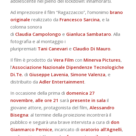
adolescente nel pieno del lockdown: innamorarsi.
Ad impreziosire il film “Ragazzaccio”, l’omonimo
brano
originale
realizzato da
Francesco
Sarcina
, e la
colonna sonora
di
Claudia
Campolongo
e
Gianluca
Sambataro
. Alla
fotografia e al montaggio i
pluripremiati
Tani
Canevari
e
Claudio
Di
Mauro
.
Il film è prodotto da
Vera
Film
con
Minerva
Pictures
,
l’
Associazione Nazionale Dipendenze Tecnologiche
Di.Te.
di
Giuseppe
Lavenia
,
Simone
Valenza
, e
distribuito da
Adler
Entertainment
.
In occasione della prima di
domenica 27
novembre
,
alle
ore 21
sarà
presente in sala
il
giovane attore, protagonista del film,
Alessandro
Bisegna
: al termine della proiezione incontrerà il
pubblico e seguirà una brave intervista a cura di
don
Gianmarco Pernice
, incaricato di
oratorio all’Agnelli
,