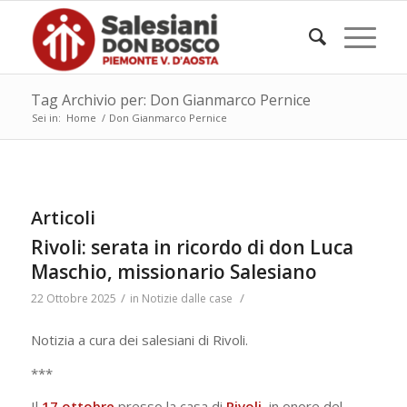
Tag Archivio per: Don Gianmarco Pernice
Sei in:
Home
/
Don Gianmarco Pernice
Articoli
Rivoli: serata in ricordo di don Luca
Maschio, missionario Salesiano
/
/
22 Ottobre 2025
in
Notizie dalle case
Notizia a cura dei salesiani di Rivoli.
***
Il
17 ottobre
presso la casa di
Rivoli
, in onore del