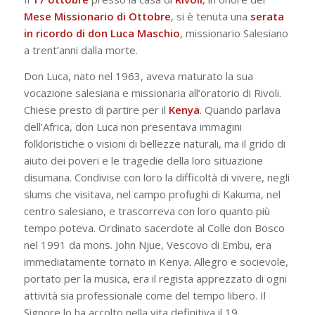
Mese Missionario di Ottobre
, si è tenuta una
serata
in ricordo di don Luca Maschio
, missionario Salesiano
a trent’anni dalla morte.
Don Luca, nato nel 1963, aveva maturato la sua
vocazione salesiana e missionaria all’oratorio di Rivoli.
Chiese presto di partire per il
Kenya
. Quando parlava
dell’Africa, don Luca non presentava immagini
folkloristiche o visioni di bellezze naturali, ma il grido di
aiuto dei poveri e le tragedie della loro situazione
disumana. Condivise con loro la difficoltà di vivere, negli
slums che visitava, nel campo profughi di Kakuma, nel
centro salesiano, e trascorreva con loro quanto più
tempo poteva. Ordinato sacerdote al Colle don Bosco
nel 1991 da mons. John Njue, Vescovo di Embu, era
immediatamente tornato in Kenya. Allegro e socievole,
portato per la musica, era il regista apprezzato di ogni
attività sia professionale come del tempo libero. Il
Signore lo ha accolto nella vita definitiva il 19