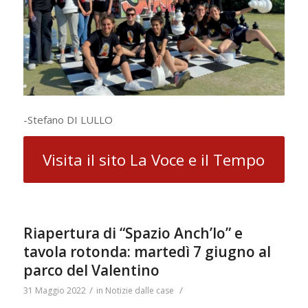
-Stefano DI LULLO
Visita il sito La Voce e il Tempo
Riapertura di “Spazio Anch’Io” e
tavola rotonda: martedì 7 giugno al
parco del Valentino
/
/
31 Maggio 2022
in
Notizie dalle case