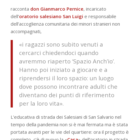
racconta
don Gianmarco Pernice
, incaricato
dell’
oratorio salesiano San Luigi
e responsabile
dell’accoglienza comunitaria dei minori stranieri non
accompagnati,
«i ragazzi sono subito venuti a
cercarci chiedendoci quando
avremmo riaperto ‘Spazio Anch’io’.
Hanno poi iniziato a giocare e a
riprendersi il loro spazio: un luogo
dove possono incontrare adulti che
diventano dei punti di riferimento
per la loro vita».
L’educativa di strada dei Salesiani di San Salvario nel
tempo della pandemia non si è mai fermata ma è stata
portata avanti per le vie del quartiere: ora il progetto è
completo, c’è di nuovo la «
Casa
» dell’oratorio in strada