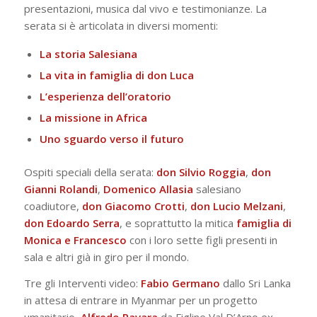
presentazioni, musica dal vivo e testimonianze. La
serata si è articolata in diversi momenti:
La storia Salesiana
La vita in famiglia di don Luca
L’esperienza dell’oratorio
La missione in Africa
Uno sguardo verso il futuro
Ospiti speciali della serata:
don Silvio Roggia
,
don
Gianni Rolandi
,
Domenico Allasia
salesiano
coadiutore,
don Giacomo Crotti
,
don Lucio Melzani
,
don Edoardo Serra
, e soprattutto la mitica
famiglia di
Monica e Francesco
con i loro sette figli presenti in
sala e altri già in giro per il mondo.
Tre gli Interventi video:
Fabio
Germano
dallo Sri Lanka
in attesa di entrare in Myanmar per un progetto
umanitario,
Alfredo
Ravara
da Figline Val D’Arno ex