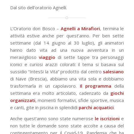
Dal sito dell’oratorio Agnelli.
L’Oratorio don Bosco –
Agnelli a Mirafiori
, termina le
attività estive anche per quest’anno. Per ben sette
settimane (dal 14 giugno al 30 luglio), gli animatori
hanno dato vita ad una nuova avventura in un
meraviglioso
viaggio
di sette tappe tra personaggi
iconici e curiosi arazzi colorati: il tema si basava sul
sussidio “IntesSi la Vita” prodotto dal centro
salesiano
di Nave (Brescia), abbiamo una vita sola e dobbiamo
trasformarla in un capolavoro.
Il programma
della
settimana era molto articolato, cadenzato da
giochi
organizzati
, momenti formativi, sfide sportive, musica
e canti, gite in piscina in splendidi
parchi acquatici
.
Anche quest’anno sono state numerose
le iscrizioni
e
non tutte le domande sono state accolte a causa del
contingentamento per il Covid-19. Pandemia che ha