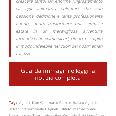
crescere tanto! Un enorme ringraziamento
va agli animatori volontari che con
passione, dedizione e tanta professionalità
hanno saputo trasformare una semplice
estate in un meravigliosa avventura
formativa che siamo sicuri, rimarrà scolpita
in modo indelebile nei cuori dei nostri amati
”.
ragazzi
Guarda immagini e leggi la
notizia completa
Tags:
Agnelli
,
Don Gianmarco Pernice
,
Istituto Agnelli
,
Istituto Internazionale E.Agnelli
,
Istituto Internazionale
Edoardo Agnelli
,
oratorio estivo
,
Oratorio Salesiano Agnelli
,