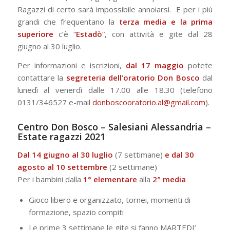
Ragazzi di certo sarà impossibile annoiarsi. E per i più
grandi che frequentano la
terza media e la prima
superiore
c’è “
Estadò
“, con attività e gite dal 28
giugno al 30 luglio.
Per informazioni e iscrizioni,
dal 17 maggio
potete
contattare la
segreteria dell’oratorio Don Bosco
dal
lunedì al venerdì dalle 17.00 alle 18.30 (telefono
0131/346527 e-mail
donboscooratorio.al@gmail.com
).
Centro Don Bosco – Salesiani Alessandria –
Estate ragazzi 2021
Dal 14 giugno al 30 luglio
(7 settimane)
e dal 30
agosto al 10 settembre
(2 settimane)
Per i bambini dalla
1° elementare
alla
2° media
Gioco libero e organizzato, tornei, momenti di
formazione, spazio compiti
Le prime 3 settimane le gite si fanno MARTEDI’