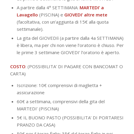
A partire dalla 4° SETTIMANA:
MARTEDI’ a
Lavagello
(PISCINA) e
GIOVEDI’ altre mete
(facoltativa, con un’aggiunta di 15€ alla quota
settimanale).
La gita del GIOVEDIì (a partire dalla 4a SETTIMANA)
è libera, ma per chi non viene l’oratorio è chiuso. Per
le prime 3 settimane GIOVEDI’ l’oratorio è aperto.
COSTO
: (POSSIBILITA’ DI PAGARE CON BANCOMAT O
CARTA)
Iscrizione: 10€ comprensivi di maglietta +
assicurazione
60€ a settimana, comprensivi della gita del
MARTEDI’ (PISCINA)
5€ IL BUONO PASTO (POSSIBILITA’ DI PORTARESI
PRANZO DA CASA)
50€ per il terzo figlio; 35€ dal terzo figlio in poi