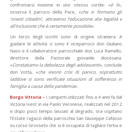
confrontarsi insieme in uno stesso cortile: «
è lì
»,
osserva il parroco della Pace, «
che si formano gli
‘onesti cittadini’, attraverso l’educazione alla legalità e
all’inclusione che è certamente possibile
».
Un terzo degli iscritti sono di origine straniera. A
guidare le attività ci sono il viceparroco don Giuliano
Naso e il collaboratore parrocchiale don Luca Ramello,
direttore della Pastorale giovanile diocesana.
«
Constatiamo la debolezza degli adolescenti
», conclude
don Votta, «
che vivono crisi di panico, soprattutto
laddove si sono verificate situazioni di sofferenza in
famiglia a causa della pandemia
».
Borgo Vittoria –
I campetti utilizzati fino a 4 anni fa dal
Victoria Ivest in via Paolo Veronese, realizzati nel 2012
e dopo poco tempo lasciati al degrado, ora ospitano
l’Estate ragazzi della parrocchia San Giuseppe Cafasso
su corso Grosseto che si è occupata di tagliare l’erba e