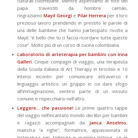
culturali colombiane. Mentre aspettiamo le foto dei
papà travestiti da hombre caimán,
ringraziamo
Mayil
Georgi
e
Pilar
Herrera
per il loro
prezioso lavoro prendendo in prestito le parole di
una delle bambine che hanno partecipato rivolte a
Mayil: “é bello che tu ci faccia ricordare tutte queste
cose”. Molto più di un corso di cucina colombiana.
Laboratorio di arteterapia per bambini con Irina
Galleri
. Cinque compagni di viaggio, una terapeuta
della Scuola italiana di Art Therapy in tirocinio e 10
intensi incontri per comunicare attraverso il
linguaggio artistico: un gruppo in cui dare sfogo
all’immaginazione, sentirsi parte di un vissuto
comune e rispecchiarsi nell’altro.
Leggere… che passione!
Le prime quattro tappe
del viaggio nell’incantato mondo dei libri per bambini
e ragazzi accompagnati da
Janca Anselmo
,
maestra “a righe”, formatrice, appassionata di
letteratura per l’infanzia e mamma-lettrice, ce le