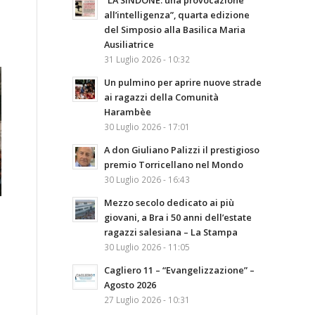
“LA SINDONE: una provocazione
all’intelligenza”, quarta edizione
del Simposio alla Basilica Maria
Ausiliatrice
31 Luglio 2026 - 10:32
Un pulmino per aprire nuove strade
ai ragazzi della Comunità
Harambèe
30 Luglio 2026 - 17:01
A don Giuliano Palizzi il prestigioso
premio Torricellano nel Mondo
30 Luglio 2026 - 16:43
Mezzo secolo dedicato ai più
giovani, a Bra i 50 anni dell’estate
ragazzi salesiana – La Stampa
30 Luglio 2026 - 11:05
Cagliero 11 – “Evangelizzazione” –
Agosto 2026
27 Luglio 2026 - 10:31