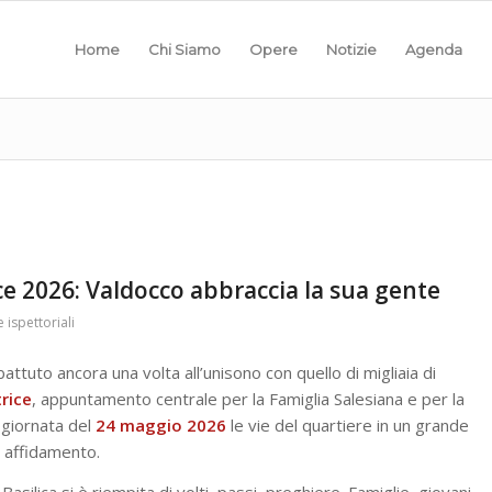
Home
Chi Siamo
Opere
Notizie
Agenda
ice 2026: Valdocco abbraccia la sua gente
e ispettoriali
attuto ancora una volta all’unisono con quello di migliaia di
trice
, appuntamento centrale per la Famiglia Salesiana e per la
a giornata del
24 maggio 2026
le vie del quartiere in un grande
e affidamento.
Basilica si è riempita di volti, passi, preghiere. Famiglie, giovani,