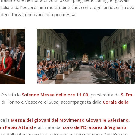
Italia e dall’estero: una moltitudine che, come ogni anno, si ritrova
iedere forza, rinnovare una promessa.
 è stata la
Solenne Messa delle ore 11.00
, presieduta da
S. Em.
o di Torino e Vescovo di Susa, accompagnata dalla
Corale della
ece la
Messa dei giovani del Movimento Giovanile Salesiano
,
n Fabio Attard
e animata dal
coro dell’Oratorio di Vigliano
ico dell’entusiasmo tipico dei giovani che seguono Don Bosco: