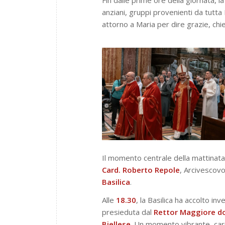
anziani, gruppi provenienti da tutta 
attorno a Maria per dire grazie, ch
Il momento centrale della mattinata
Card. Roberto Repole
, Arcivescov
Basilica
.
Alle
18.30
, la Basilica ha accolto inv
presieduta dal
Rettor Maggiore do
Biellese
. Un momento vibrante, car