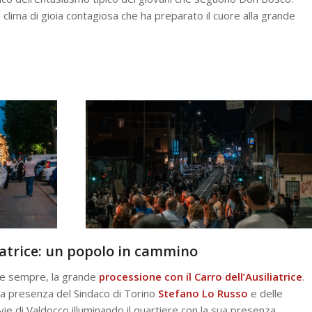
 clima di gioia contagiosa che ha preparato il cuore alla grande
iatrice: un popolo in cammino
me sempre, la grande
processione con il Carro dell’Ausiliatrice
.
la presenza del Sindaco di Torino
Stefano Lo Russo
e delle
 vie di Valdocco illuminando il quartiere con la sua presenza