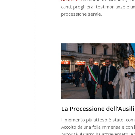
canti, preghiera, testimonianze e un
processione serale.
La Processione dell’Ausil
Il momento più atteso è stato, co
Accolto da una folla immensa e con 
Autorità, il Carro ha attraversato le