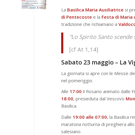
La
Basilica Maria Ausiliatrice
si pr
di Pentecoste
e la
Festa di Maria 
tradizione che richiamano a
Valdoc
“Lo Spirito Santo scende s
[cf At 1,14]
Sabato 23 maggio – La Vi
La giornata si apre con le Messe del
nel pomeriggio.
Alle
17:00
il Rosario animato dalle Fi
18:00
, presieduta dal Vescovo
Mon
Basilica.
Dalle
19:00 alle 07:00
, la Basilica 
maratona notturna di preghiera allo
salesiano.